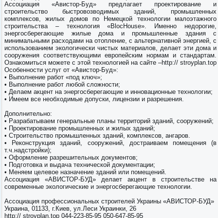
Ассоциация «Авистор-Буд» предлагает проектирование и
строительство быстровозводимых зданий, промышленных
комплексов, жилых домов по Немецкой технологии малоэтажного
строительства – технология «BlocHouse». Именно недорогие,
энергосберегающие жилые дома и промышленные здания с
минимальными расходами на отопление, с альтернативной энергией, с
использованием экологически чистых материалов, делает эти дома и
сооружения соответствующими европейским нормам и стандартам.
Ознакомиться можете с этой технологией на сайте –http:// stroyplan.top
Особенности услуг от «Авистор-Буд»:
• Выполнение работ «под ключ»;
• Выполнение работ любой сложности;
• Делаем акцент на энергосберегающие и инновационные технологии;
• Имеем все необходимые допуски, лицензии и разрешения.
Дополнительно:
• Разрабатываем генеральные планы территорий зданий, сооружений;
• Проектирование промышленных и жилых зданий;
• Строительство промышленных зданий, комплексов, ангаров.
• Реконструкция зданий, сооружений, достраиваем помещения (в
т.ч.надстройки);
• Оформление разрешительных документов;
• Подготовка и выдача технической документации;
• Меняем целевое назначение зданий или помещений.
Ассоциация «АВИСТОР-БУД» делает акцент в строительстве на
современные экологические и энергосберегающие технологии.
Ассоциация профессиональных строителей Украины «АВИСТОР-БУД»
Украина, 01133, г.Киев, ул.Леси Украинки, 26
http:// stroyplan.top 044-223-85-95 050-647-85-95