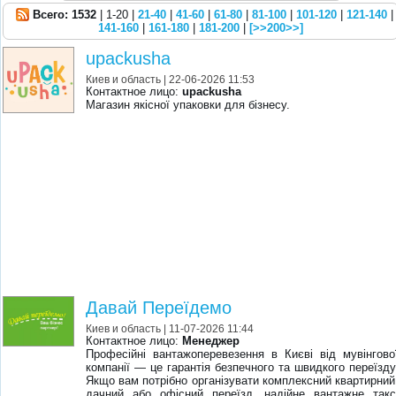
Всего: 1532
| 1-20 |
21-40
|
41-60
|
61-80
|
81-100
|
101-120
|
121-140
|
141-160
|
161-180
|
181-200
|
[>>200>>]
upackusha
Киев и область
| 22-06-2026 11:53
Контактное лицо:
upackusha
Магазин якісної упаковки для бізнесу.
Давай Переїдемо
Киев и область
| 11-07-2026 11:44
Контактное лицо:
Менеджер
Професійні вантажоперевезення в Києві від мувінгово
компанії — це гарантія безпечного та швидкого переїзду
Якщо вам потрібно організувати комплексний квартирний
дачний або офісний переїзд, надійне вантажне такс