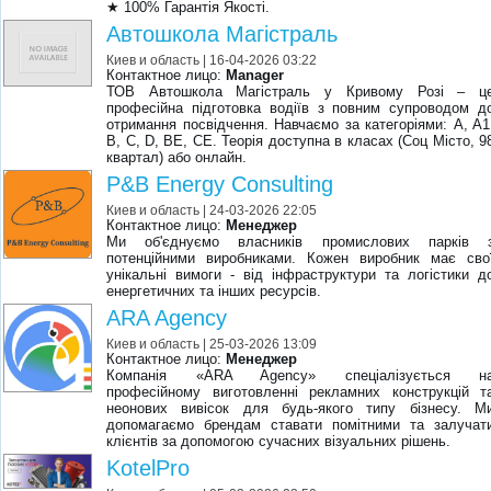
★ 100% Гарантія Якості.
Автошкола Магістраль
Киев и область
| 16-04-2026 03:22
Контактное лицо:
Manager
ТОВ Автошкола Магістраль у Кривому Розі – ц
професійна підготовка водіїв з повним супроводом д
отримання посвідчення. Навчаємо за категоріями: A, A1
B, C, D, BE, CE. Теорія доступна в класах (Соц Місто, 9
квартал) або онлайн.
P&B Energy Consulting
Киев и область
| 24-03-2026 22:05
Контактное лицо:
Менеджер
Ми об'єднуємо власників промислових парків 
потенційними виробниками. Кожен виробник має сво
унікальні вимоги - від інфраструктури та логістики д
енергетичних та інших ресурсів.
ARA Agency
Киев и область
| 25-03-2026 13:09
Контактное лицо:
Менеджер
Компанія «ARA Agency» спеціалізується н
професійному виготовленні рекламних конструкцій т
неонових вивісок для будь-якого типу бізнесу. М
допомагаємо брендам ставати помітними та залучат
клієнтів за допомогою сучасних візуальних рішень.
KotelPro