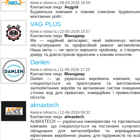
Киев и область
| 08-05-2026 16:59
Контактное лицо:
Андрій
Будівельна компанія з повним спектром будівельно
монтажних робіт..
VAG PLUS
Киев и область
| 22-05-2026 15:57
Контактное лицо:
Менеджер
Ми — надійний автосервіс, який забезпечує якісн
обслуговування та професійний ремонт автомобілів
Наша мета — не просто вирішити проблему, а створит
довіру та довгострокові відносини з кожним клієнтом.
Danlen
Киев и область
| 11-06-2026 17:25
Контактное лицо:
Менеджер
Danlen — це українська виробнича компанія, щ
спеціалізується на проєктуванні та виготовленн
залізобетонних виробів та автономних систем очищенн
стічних вод для приватних, комерційних і промислови
об’єктів.
almaxtech
Киев и область
| 12-06-2026 09:52
Контактное лицо:
almaxtech
ALMAXTECH — українська інжинірингова та торговельн
компанія, що спеціалізується на постачанні сучасног
обладнання для металообробки та впровадженн
ефективних виробничих рішень для підприємств по всі