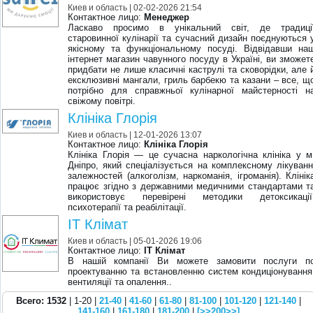
Киев и область
| 02-02-2026 21:54
Контактное лицо:
Менеджер
Ласкаво просимо в унікальний світ, де традиці
старовинної кулінарії та сучасний дизайн поєднуються 
якісному та функціональному посуді. Відвідавши на
інтернет магазин чавунного посуду в Україні, ви зможет
придбати не лише класичні каструлі та сковорідки, але 
ексклюзивні мангали, гриль барбекю та казани – все, щ
потрібно для справжньої кулінарної майстерності н
свіжому повітрі.
Клініка Глорія
Киев и область
| 12-01-2026 13:07
Контактное лицо:
Клініка Глорія
Клініка Глорія — це сучасна наркологічна клініка у м
Дніпро, який спеціалізується на комплексному лікуванн
залежностей (алкоголізм, наркоманія, ігроманія). Клінік
працює згідно з державними медичними стандартами т
використовує перевірені методики детоксикації
психотерапії та реабілітації.
ІТ Клімат
Киев и область
| 05-01-2026 19:06
Контактное лицо:
ІТ Клімат
В нашій компанії Ви можете замовити послуги п
проектуванню та встановленню систем кондиціонування
вентиляції та опалення..
Всего: 1532
| 1-20 |
21-40
|
41-60
|
61-80
|
81-100
|
101-120
|
121-140
|
141-160
|
161-180
|
181-200
|
[>>200>>]