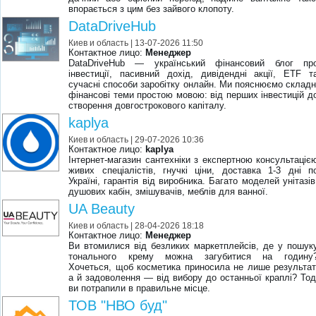
впорається з цим без зайвого клопоту.
DataDriveHub
Киев и область
| 13-07-2026 11:50
Контактное лицо:
Менеджер
DataDriveHub — український фінансовий блог пр
інвестиції, пасивний дохід, дивідендні акції, ETF т
сучасні способи заробітку онлайн. Ми пояснюємо складн
фінансові теми простою мовою: від перших інвестицій д
створення довгострокового капіталу.
kaplya
Киев и область
| 29-07-2026 10:36
Контактное лицо:
kaplya
Інтернет-магазин сантехніки з експертною консультаціє
живих спеціалістів, гнучкі ціни, доставка 1-3 дні п
Україні, гарантія від виробника. Багато моделей унітазів
душових кабін, змішувачів, меблів для ванної.
UA Beauty
Киев и область
| 28-04-2026 18:18
Контактное лицо:
Менеджер
Ви втомилися від безликих маркетплейсів, де у пошук
тонального крему можна загубитися на годину
Хочеться, щоб косметика приносила не лише результат
а й задоволення — від вибору до останньої краплі? Тод
ви потрапили в правильне місце.
ТОВ "НВО буд"