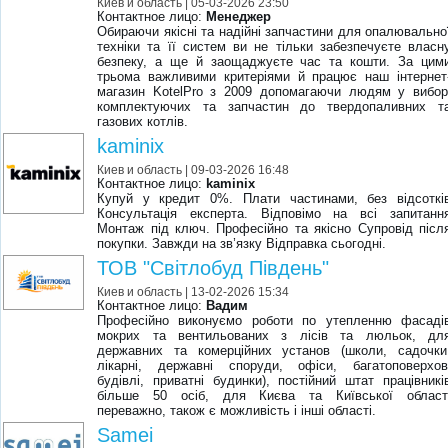
Киев и область
| 05-03-2026 23:50
Контактное лицо:
Менеджер
Обираючи якісні та надійні запчастини для опалювально
техніки та її систем ви не тільки забезпечуєте власн
безпеку, а ще й заощаджуєте час та кошти. За цим
трьома важливими критеріями й працює наш інтернет
магазин KotelPro з 2009 допомагаючи людям у вибор
комплектуючих та запчастин до твердопаливних т
газових котлів.
kaminix
Киев и область
| 09-03-2026 16:48
Контактное лицо:
kaminix
Купуй у кредит 0%. Плати частинами, без відсоткі
Консультація експерта. Відповімо на всі запитанн
Монтаж під ключ. Професійно та якісно Супровід післ
покупки. Завжди на зв’язку Відправка сьогодні.
ТОВ "Світлобуд Південь"
Киев и область
| 13-02-2026 15:34
Контактное лицо:
Вадим
Професійно виконуємо роботи по утепленню фасаді
мокрих та вентильованих з лісів та люльок, дл
державних та комерційних установ (школи, садочки
лікарні, державні споруди, офіси, багатоповерхов
будівлі, приватні будинки), постійний штат працівникі
більше 50 осіб, для Києва та Київської област
переважно, також є можливість і інші області.
Samei