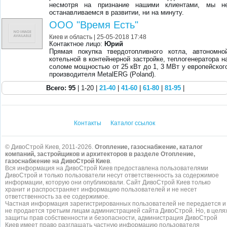
несмотря на признание нашими клиентами, мы н
останавливаемся в развитии, ни на минуту.
ООО "Время Есть"
Киев и область
| 25-05-2018 17:48
Контактное лицо:
Юрий
Прямая покупка твердотопливного котла, автономно
котельной в контейнерной застройке, теплогенератора н
соломе мощностью от 25 кВт до 1, 3 МВт у европейског
производителя MetalERG (Poland).
Всего: 95
| 1-20 |
21-40
|
41-60
|
61-80
|
81-95
|
Контакты
Каталог ссылок
© ДивоСтрой Киев, 2011-2026.
Отопление, газоснабжение, каталог
компаний, застройщиков и архитекторов в разделе Отопление,
газоснабжение на ДивоСтрой Киев
.
Вся информация на ДивоСтрой Киев предоставлена пользователями
ДивоСтрой и только пользователи несут ответственность за содержимое
информации, которую они опубликовали. Сайт ДивоСтрой Киев только
хранит и распространяет информацию пользователей и не несет
ответственность за ее содержимое.
Частная информация зарегистрированных пользователей не передается и
не продается третьим лицам администрацией сайта ДивоСтрой. Но, в целя
защиты прав собственности и безопасности, администрация ДивоСтрой
Киев имеет право разглашать частную информацию пользователя