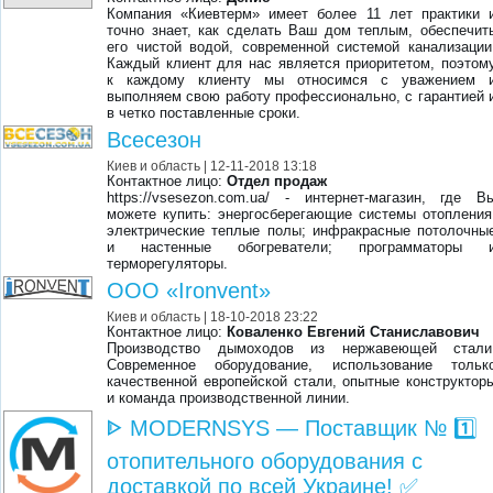
Компания «Киевтерм» имеет более 11 лет практики 
точно знает, как сделать Ваш дом теплым, обеспечит
его чистой водой, современной системой канализации
Каждый клиент для нас является приоритетом, поэтом
к каждому клиенту мы относимся с уважением 
выполняем свою работу профессионально, с гарантией 
в четко поставленные сроки.
Всесезон
Киев и область
| 12-11-2018 13:18
Контактное лицо:
Отдел продаж
https://vsesezon.com.ua/ - интернет-магазин, где В
можете купить: энергосберегающие системы отопления
электрические теплые полы; инфракрасные потолочны
и настенные обогреватели; программаторы 
терморегуляторы.
ООО «Ironvent»
Киев и область
| 18-10-2018 23:22
Контактное лицо:
Коваленко Евгений Станиславович
Производство дымоходов из нержавеющей стали
Современное оборудование, использование тольк
качественной европейской стали, опытные конструктор
и команда производственной линии.
ᐈ MODERNSYS ― Поставщик № 1️⃣
отопительного оборудования с
доставкой по всей Украине! ✅