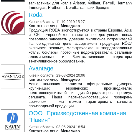
запчастинах для котлів Ariston, Vaillant, Ferroli, Hermann
Immergas, Protherm, Beretta та інших брендів.
Roda
Киев и область
| 11-10-2019 15:27
Контактное лицо:
Менеджер
Продукция RÖDA экспортируется в страны Европы, Ази
и СНГ. Европейское качество по доступным цена
позволило завоевать доверие миллионов потребителей
На сегодняшний день ассортимент продукции RÖD
включает газовые, электрические и твердотопливны
котлы, бойлеры, проточные водонагреватели, стальные
алюминиевые и биметаллические радиаторы
вентиляционное оборудование.
Avantage
Киев и область
| 29-08-2024 20:06
Контактное лицо:
Менеджер
Наша компания является официальным дилеро
крупнейших европейских производителе
полотенцесушителей и дизайн-радиаторов премиу
сегмента. Наши партнеры-поставщики проверен
временем – мы можем гарантировать качеств
производимой продукции.
ООО "Производственная компания
"Навин"
Киев и область
| 03-06-2024 18:54
Контактное лицо:
Менеджер