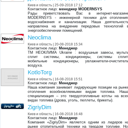
Киев и область
| 25-09-2018 17:12
Контактное лицо:
менеджер MODERNSYS
Рады приветствовать Вас в интернет-магазин
MODERNSYS - инженерной техники для отопления
водоснабжения и канализации. Наша деятельност
направлена на внедрение передовых технологий 
энергообеспечении помещений.
Neoclima
Киев и область
| 20-08-2018 15:34
Контактное лицо:
Менеджер
TM НЕОКЛИМА Ukraine : воздушные завесы, мульт
сплит системы, кондиционеры, системы сплит
мобильные кондиционеры, увлажнители-очистител
воздуха.
KotloTorg
Киев и область
| 16-08-2018 15:51
Контактное лицо:
Менеджер
Наша компания занимает лидирующие позиции на рынк
отопления возобновляемыми видам топлива. Наш
специализация – это твердотопливные котлы на все
видах топлива (дрова, уголь, пеллеты, брикеты).
ZigriyDim
Киев и область
| 16-08-2018 16:48
Контактное лицо:
Менеджер
Компания «ZigriyDim» является одним из лидеров н
рынке отопительной техники на твердом топливе. Но