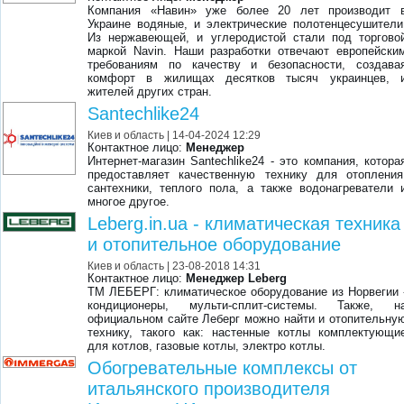
Компания «Навин» уже более 20 лет производит 
Украине водяные, и электрические полотенцесушители
Из нержавеющей, и углеродистой стали под торгово
маркой Navin. Наши разработки отвечают европейски
требованиям по качеству и безопасности, создава
комфорт в жилищах десятков тысяч украинцев, 
жителей других стран.
Santechlike24
Киев и область
| 14-04-2024 12:29
Контактное лицо:
Менеджер
Интернет-магазин Santechlike24 - это компания, котора
предоставляет качественную технику для отопления
сантехники, теплого пола, а также водонагреватели 
многое другое.
Leberg.in.ua - климатическая техника
и отопительное оборудование
Киев и область
| 23-08-2018 14:31
Контактное лицо:
Менеджер Leberg
TM ЛЕБЕРГ: климатическое оборудование из Норвегии 
кондиционеры, мульти-сплит-системы. Также, н
официальном сайте Леберг можно найти и отопительну
технику, такого как: настенные котлы комплектующи
для котлов, газовые котлы, электро котлы.
Обогревательные комплексы от
итальянского производителя