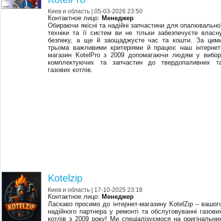
Киев и область
| 05-03-2026 23:50
Контактное лицо:
Менеджер
Обираючи якісні та надійні запчастини для опалювально
техніки та її систем ви не тільки забезпечуєте власн
безпеку, а ще й заощаджуєте час та кошти. За цим
трьома важливими критеріями й працює наш інтернет
магазин KotelPro з 2009 допомагаючи людям у вибор
комплектуючих та запчастин до твердопаливних т
газових котлів.
Kotelzip
Киев и область
| 17-10-2025 23:18
Контактное лицо:
Менеджер
Ласкаво просимо до інтернет-магазину KotelZip – вашог
надійного партнера у ремонті та обслуговуванні газови
котлів з 2009 року! Ми спеціалізуємося на оригінальни