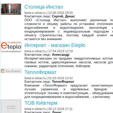
Столица-Инстал
Киев и область
| 22-06-2020 18:50
Контактное лицо:
Сергей, Денис
ООО «Столица Инстал» выполняет различные п
сложности и объему работы по установке отопления
водоснабжения и водоотведения, вентиляции 
кондиционирования с индивидуальным подходом 
объекту строительства, поэтому каждый клиент н
останется без внимания.
Интернет - магазин Eteplo
Киев и область
| 17-04-2019 12:18
Контактное лицо:
Александр
Интернет-магазин по продаже твердотопливных котлов
газовых котлов, циркуляционных насосов, насосов дл
скважин, радиаторов отопления, бойлеров.
ТеплоФормат
Киев и область
| 01-03-2019 10:42
Контактное лицо:
ТеплоФормат
Компания «ТеплоФормат» предлагает качественную
лучших украинских и зарубежных брендов: 
отопительную технику и комплектующие, - оборудовани
для кондиционирования и водоснабжения, - сантехнику.
ТОВ Київтерм
Киев и область
| 28-12-2018 17:11
Контактное лицо:
Денис