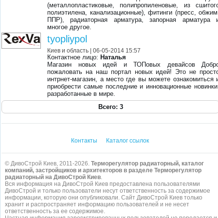
(металлопластиковые, полипропиленовые, из сшитог
полиэтилена, канализационные), фитинги (пресс, обжим
ППР), радиаторная арматура, запорная арматура 
многое другое.
tyopliypol
Киев и область
| 06-05-2014 15:57
Контактное лицо:
Наталья
Магазин новых идей и ТОПовых девайсов Добр
пожаловать на наш портал новых идей! Это не прост
интрнет-магазин, а место где вы можете ознакомиться 
приобрести самые последние и инновационные новинки
разработанные в мире.
Всего: 3
Контакты
Каталог ссылок
© ДивоСтрой Киев, 2011-2026.
Терморегулятор радиаторный, каталог
компаний, застройщиков и архитекторов в разделе Терморегулятор
радиаторный на ДивоСтрой Киев
.
Вся информация на ДивоСтрой Киев предоставлена пользователями
ДивоСтрой и только пользователи несут ответственность за содержимое
информации, которую они опубликовали. Сайт ДивоСтрой Киев только
хранит и распространяет информацию пользователей и не несет
ответственность за ее содержимое.