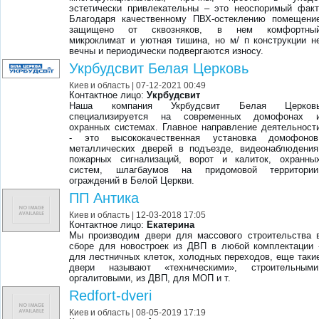
эстетически привлекательны – это неоспоримый факт
Благодаря качественному ПВХ-остеклению помещени
защищено от сквозняков, в нем комфортны
микроклимат и уютная тишина, но м/ п конструкции н
вечны и периодически подвергаются износу.
Укрбудсвит Белая Церковь
Киев и область
| 07-12-2021 00:49
Контактное лицо:
Укрбудсвит
Наша компания Укрбудсвит Белая Церков
специализируется на современных домофонах 
охранных системах. Главное направление деятельност
- это высококачественная установка домофонов
металлических дверей в подъезде, видеонаблюдения
пожарных сигнализаций, ворот и калиток, охранны
систем, шлагбаумов на придомовой территории
ограждений в Белой Церкви.
ПП Антика
Киев и область
| 12-03-2018 17:05
Контактное лицо:
Екатерина
Мы производим двери для массового строительства 
сборе для новостроек из ДВП в любой комплектации 
для лестничных клеток, холодных переходов, еще таки
двери называют «техническими», строительными
оргалитовыми, из ДВП, для МОП и т.
Redfort-dveri
Киев и область
| 08-05-2019 17:19