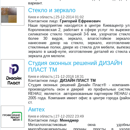
вариант.
Стекло и зеркало
Киев и область
| 25-12-2014 01:02
Контактное лицо:
Григорий Ефремович
Наше предприятие находится в центре Киевацентр ул
Короленковская 2, работает в сфере услуг по вырезке
силикатное стекло толщиной 3-6 мм, узорчатое стекл
более 30 видов, зеркало, влагостойкое зеркало
нанесение декор на стекло, зеркало, изготовление
стеклянные полки, двери из стекла для мебели, выпезк
зеркало в шкаф-купе, изготовление деталей из стекла 
зеркала для мелели.
Студия оконных решений ДИЗАЙН
ПЛАСТ ТМ
Киев и область
| 21-12-2016 18:31
Контактное лицо:
ДИЗАЙН ПЛАСТ ТМ
Студия оконных решений Дизайн Пласт® - компания
производитель окон и дверей из профильных систе
REHAU, является авторизованным партнером REHAU 
2005 года. Компания имеет офис в центре города (райо
ст.
Амтех
Киев и область
| 27-12-2022 23:49
Контактное лицо:
Менеджер
Металлопластиковые окна удобны
многофункциональны, прочны, просты в уходе