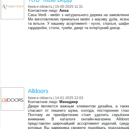
Киев и область
| 15-05-2025 11:31
Контактное лицо:
Анна
Casa Verdi - меблі з натурального дерева на замовленн
Ми виготовляємо преміальні меблі з масиву дуба, ясен
та вільхи. У нашому асортименті - кухні, спальні, шафи
гардеробні, столи, тумби, двері та інтер'єрний декор.
Alldoors
Киев и область
| 14-01-2025 22:03
Контактное лицо:
Менеджер
Двери являются важным элементом дизайна, а такж
спасают от лишнего шума, холода, посторонних глаз
Поэтому их приобретению стоит уделить серьёзно
внимание. В каталоге онлайн-магазина Alldoor
представлен широчайший ассортимент изделий, сред
которых Вы наверняка сможете подобрать подходящи