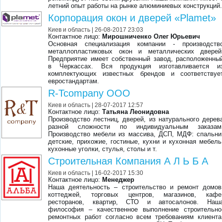
летний опыт работы на рынке алюминиевых конструкций
Корпорация окон и дверей «Plamet»
Киев и область
| 26-08-2017 23:03
Контактное лицо:
Мирошниченко Олег Юрьевич
Основная специализация компании - производств
металлопластиковых окон и металлических дверей
Предприятие имеет собственный завод, расположенны
в Черкассах. Вся продукция изготавливается и
комплектующих известных брендов и соответствуе
евростандартам.
R-Tcompany OOO
Киев и область
| 28-07-2017 12:57
Контактное лицо:
Татьяна Леонидовна
Производство лестниц, дверей, из натурального дерев
разной сложности по индивидуальным заказам
Производство мебели из массива, ДСП, МДФ: спальни
детские, прихожие, гостиные, кухни и кухонная мебель
кухонные уголки, стулья, столы и т.
Строительная Компания А Л Ь Б А
Киев и область
| 16-02-2017 15:30
Контактное лицо:
Менеджер
Наша деятельность – строительство и ремонт домов
коттеджей, торговых центров, магазинов, кафе
ресторанов, квартир, СТО и автосалонов. Наш
философия – качественное выполнение строительно
ремонтных работ согласно всем требованиям клиента