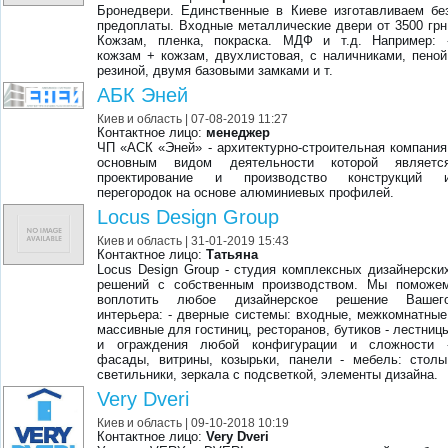
Бронедвери. Единственные в Киеве изготавливаем бе
предоплаты. Входные металлические двери от 3500 грн
Кожзам, пленка, покраска. МДФ и т.д. Например: 
кожзам + кожзам, двухлистовая, с наличниками, пеной
резиной, двумя базовыми замками и т.
АБК Эней
Киев и область
| 07-08-2019 11:27
Контактное лицо:
менеджер
ЧП «АCК «Эней» - архитектурно-строительная компания
основным видом деятельности которой являетс
проектирование и производство конструкций 
перегородок на основе алюминиевых профилей.
Locus Design Group
Киев и область
| 31-01-2019 15:43
Контактное лицо:
Татьяна
Locus Design Group - студия комплексных дизайнерски
решений с собственным производством. Мы поможе
воплотить любое дизайнерское решение Вашег
интерьера: - дверные системы: входные, межкомнатные
массивные для гостиниц, ресторанов, бутиков - лестниц
и ограждения любой конфигурации и сложности 
фасады, витрины, козырьки, панели - мебель: столы
светильники, зеркала с подсветкой, элементы дизайна.
Very Dveri
Киев и область
| 09-10-2018 10:19
Контактное лицо:
Very Dveri