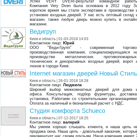
Успех VERY DVERI-результат командной работ
Компания Very Dven была основана в 2012 году З
короткое время мы стали экспертами в производстве 
установке входных дверей. У нас есть оптовый склад 
магазин, также любую дверь можно купить в онлайн
магазине.
Ведигруп
Киев и область
| 01-03-2018 14:03
Контактное лицо:
Юрий
ООО "Веди-Групп" - современная торгово
производственная компания, специализирующаяся н
производстве металлических противопожарных
технических и декоративных входных дверей, ворот 
люков в городе Киев.
Internet магазин дверей Новый Стил
Киев и область
| 26-01-2018 18:28
Контактное лицо:
Людмила
Широкий выбор межкомнатных дверей для дома 
офиса. Консультация, подбор фурнитуры, доставка
установка. Работаем со строительными организациями
Оплата за наличный и безналичный расчет с НДС.
Студия комфорта Schueco
Киев и область
| 07-12-2017 18:25
Контактное лицо:
валерий
Мы умеем хорошо слышать клиента, и наша цель н
продажа окна. Наша цель - довольный заказчик, которы
рекомендует нас своим друзьям. Наша компания имеет 