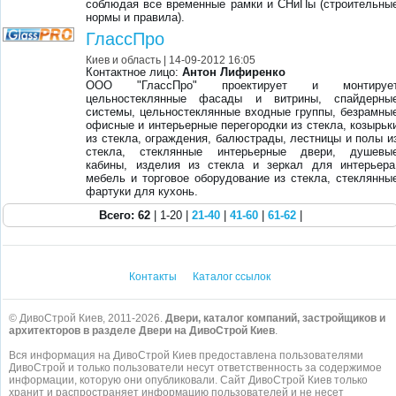
соблюдая все временные рамки и СНиПы (строительны
нормы и правила).
ГлассПро
Киев и область
| 14-09-2012 16:05
Контактное лицо:
Антон Лифиренко
ООО "ГлассПро" проектирует и монтируе
цельностеклянные фасады и витрины, спайдерны
системы, цельностеклянные входные группы, безрамны
офисные и интерьерные перегородки из стекла, козырьк
из стекла, ограждения, балюстрады, лестницы и полы и
стекла, стеклянные интерьерные двери, душевы
кабины, изделия из стекла и зеркал для интерьера
мебель и торговое оборудование из стекла, стеклянны
фартуки для кухонь.
Всего: 62
| 1-20 |
21-40
|
41-60
|
61-62
|
Контакты
Каталог ссылок
© ДивоСтрой Киев, 2011-2026.
Двери, каталог компаний, застройщиков и
архитекторов в разделе Двери на ДивоСтрой Киев
.
Вся информация на ДивоСтрой Киев предоставлена пользователями
ДивоСтрой и только пользователи несут ответственность за содержимое
информации, которую они опубликовали. Сайт ДивоСтрой Киев только
хранит и распространяет информацию пользователей и не несет