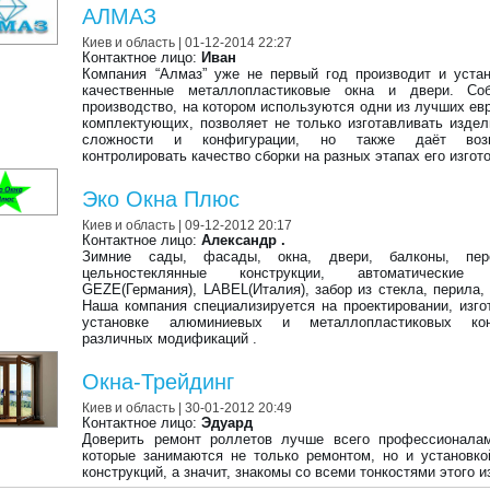
АЛМАЗ
Киев и область
| 01-12-2014 22:27
Контактное лицо:
Иван
Компания “Алмаз” уже не первый год производит и уста
качественные металлопластиковые окна и двери. Соб
производство, на котором используются одни из лучших ев
комплектующих, позволяет не только изготавливать изде
сложности и конфигурации, но также даёт возм
контролировать качество сборки на разных этапах его изгот
Эко Окна Плюс
Киев и область
| 09-12-2012 20:17
Контактное лицо:
Александр .
Зимние сады, фасады, окна, двери, балконы, пере
цельностеклянные конструкции, автоматические 
GEZE(Германия), LABEL(Италия), забор из стекла, перила, 
Наша компания специализируется на проектировании, изго
установке алюминиевых и металлопластиковых кон
различных модификаций .
Окна-Трейдинг
Киев и область
| 30-01-2012 20:49
Контактное лицо:
Эдуард
Доверить ремонт роллетов лучше всего профессионала
которые занимаются не только ремонтом, но и установк
конструкций, а значит, знакомы со всеми тонкостями этого и