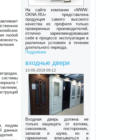
На сайте компании «WWW-
OKNA.RU» представлена
продукция самого высокого
навливает
качества из профиля только
ственное
проверенных производителей,
ропейских
отлично зарекомендовавшая
лия любой
себя в процессе эксплуатации в
ожность
различных условиях в течении
овления.
длительного периода.
Подробнее
входные двери
13-05-2019 09:12
городки,
системы
зеркала !
товлении,
струкций
Входная дверь должна не
только защищать от взлома,
м, людям
сквозняков, посторонних,
ой данных
запахов и шума, но и
зделия.
гармонично вписываться в