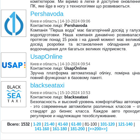
комп'ютером. Ми віримо в легке й доступне оновленн
ПК, яке йде в ногу з технологіями що розвиваються.
Pershavoda
Киев и область
| 14-10-2024 09:06
Контактное лицо:
Pershavoda
Компанія "Перша вода" має багаторічний досвід у галуз
водопідготовки. Наша компанія динамічно розвивалас
протягом понад 15 років і на даний момент має велики
досвід розробки та встановлення обладнання дл
водоочищення для багатьох великих підприємств.
UsapOnline
Киев и область
| 14-10-2024 09:54
Контактное лицо:
UsapOnline
Зручна платформа автоматизації обліку, помірна ціна
повний функціонал в базовому пакеті.
blackseataxi
Киев и область
| 15-10-2024 10:53
Контактное лицо:
blackseataxi
Безопасность и высокий уровень комфортаНаш автопар
- это современные автомобили различных классов – о
стандарт до бизнес класса. Каждое авто проходи
регулярное и надлежащее техобслуживание.
Всего: 1532
|
1-20
|
21-40
|
41-60
|
61-80
| 81-100 |
101-120
|
121-140
|
141-160
|
161-180
|
181-200
|
[>>200>>]