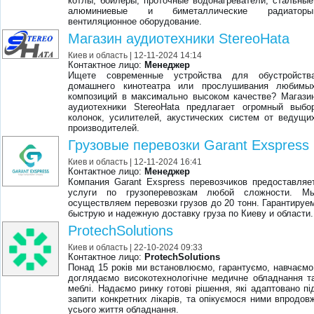
котлы, бойлеры, проточные водонагреватели, стальные
алюминиевые и биметаллические радиаторы
вентиляционное оборудование.
Магазин аудиотехники StereoHata
Киев и область
| 12-11-2024 14:14
Контактное лицо:
Менеджер
Ищете современные устройства для обустройств
домашнего кинотеатра или прослушивания любимы
композиций в максимально высоком качестве? Магази
аудиотехники StereoHata предлагает огромный выбо
колонок, усилителей, акустических систем от ведущи
производителей.
Грузовые перевозки Garant Exspress
Киев и область
| 12-11-2024 16:41
Контактное лицо:
Менеджер
Компания Garant Exspress перевозчиков предоставляе
услуги по грузоперевозкам любой сложности. М
осуществляем перевозки грузов до 20 тонн. Гарантируе
быструю и надежную доставку груза по Киеву и области.
ProtechSolutions
Киев и область
| 22-10-2024 09:33
Контактное лицо:
ProtechSolutions
Понад 15 років ми встановлюємо, гарантуємо, навчаємо
доглядаємо високотехнологічне медичне обладнання т
меблі. Надаємо ринку готові рішення, які адаптовано пі
запити конкретних лікарів, та опікуємося ними впродов
усього життя обладнання.