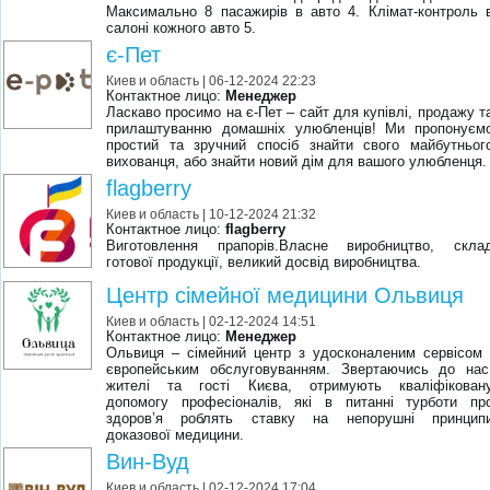
Максимально 8 пасажирів в авто 4. Клімат-контроль 
салоні кожного авто 5.
є-Пет
Киев и область
| 06-12-2024 22:23
Контактное лицо:
Менеджер
Ласкаво просимо на є-Пет – сайт для купівлі, продажу т
прилаштуванню домашніх улюбленців! Ми пропонуєм
простий та зручний спосіб знайти свого майбутньог
вихованця, або знайти новий дім для вашого улюбленця.
flagberry
Киев и область
| 10-12-2024 21:32
Контактное лицо:
flagberry
Виготовлення прапорів.Власне виробництво, скла
готової продукції, великий досвід виробництва.
Центр сімейної медицини Ольвиця
Киев и область
| 02-12-2024 14:51
Контактное лицо:
Менеджер
Ольвиця – сімейний центр з удосконаленим сервісом 
європейським обслуговуванням. Звертаючись до нас
жителі та гості Києва, отримують кваліфікован
допомогу професіоналів, які в питанні турботи пр
здоров’я роблять ставку на непорушні принцип
доказової медицини.
Вин-Вуд
Киев и область
| 02-12-2024 17:04