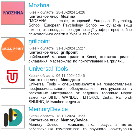
Mozhna
Киев и область
| 28-10-2024 14:26
Контактное лицо:
Mozhna
"MOZHNA — сервіс, створений European Psycholog
School. European Psychology School — сучасна вищ
школа, яка посідає провідні позиції у сфері професійно
психологічної освіти в Україні та Європі.
grillpoint
Киев и область
| 31-10-2024 15:27
Контактное лицо:
grillpoint
найбільший магазин грилів в Києві, доставка грилів 
складання, мастер-клас по приготуванню на грилях..
Universal Tools
Киев и область
| 06-11-2024 12:46
Контактное лицо:
Менеджер
Universal Tools - специализируется на предоставлени
профессионального оборудования, инструментов 
расходных материалов от ведущих торговых марок
таких как BIHUI, WANDELI, LITOKOL, Distar, Raimondi
SHIJING, Milwaukee и других.
MemoryDevice
Киев и область
| 18-10-2024 13:23
Контактное лицо:
MemoryDevice
Memory Device - компанія, яка працює з мето
забезпечення комфортного та зручного користуванн