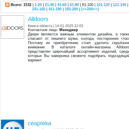
Всего: 1532
|
1-20
|
21-40
|
41-60
|
61-80
| 81-100 |
101-120
|
121-140
|
141-160
|
161-180
|
181-200
|
[>>200>>]
Alldoors
Киев и область
| 14-01-2025 22:03
Контактное лицо:
Менеджер
Двери являются важным элементом дизайна, а такж
спасают от лишнего шума, холода, посторонних глаз
Поэтому их приобретению стоит уделить серьёзно
внимание. В каталоге онлайн-магазина Alldoor
представлен широчайший ассортимент изделий, сред
которых Вы наверняка сможете подобрать подходящи
вариант.
ceapteka