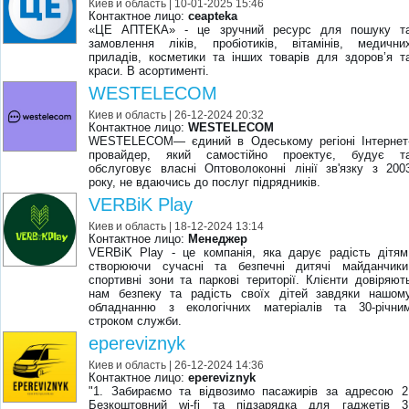
Киев и область
| 10-01-2025 15:46
Контактное лицо:
ceapteka
«ЦЕ АПТЕКА» - це зручний ресурс для пошуку т
замовлення ліків, пробіотиків, вітамінів, медични
приладів, косметики та інших товарів для здоров’я т
краси. В асортименті.
WESTELECOM
Киев и область
| 26-12-2024 20:32
Контактное лицо:
WESTELECOM
WESTELECOM― єдиний в Одеському регіоні Інтернет
провайдер, який самостійно проектує, будує т
обслуговує власні Оптоволоконні лінії зв'язку з 200
року, не вдаючись до послуг підрядників.
VERBiK Play
Киев и область
| 18-12-2024 13:14
Контактное лицо:
Менеджер
VERBiK Play - це компанія, яка дарує радість дітям
створюючи сучасні та безпечні дитячі майданчики
спортивні зони та паркові території. Клієнти довіряют
нам безпеку та радість своїх дітей завдяки нашом
обладнанню з екологічних матеріалів та 30-річни
строком служби.
epereviznyk
Киев и область
| 26-12-2024 14:36
Контактное лицо:
epereviznyk
"1. Забираємо та відвозимо пасажирів за адресою 2
Безкоштовний wi-fi та підзарядка для гаджетів 3