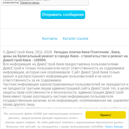
Контакты
Каталог ссылок
© ДивоСтрой Киев, 2011-2026.
Укладка плитки Киев Плиточник , Киев,
цены на Капитальный ремонт в городе Киев - строительство и ремонт на
ДивоСтрой Киев - 108990
.
Вся информация на ДивоСтрой Киев предоставлена пользователями
ДивоСтрой и только пользователи несут ответственность за содержимое
информации, которую они опубликовали. Сайт ДивоСтрой Киев только
хранит и распространяет информацию пользователей и не несет
ответственность за ее содержимое.
Частная информация зарегистрированных пользователей не передается и
не продается третьим лицам администрацией сайта ДивоСтрой. Но, в целя
защиты прав собственности и безопасности, администрация ДивоСтрой
Киев имеет право разглашать частную информацию пользователя
государственным органам, если информация, опубликованная им, ущемляе
права другого лица.
Мы не несем ответственности за правила конфиденциальности сайтов, на
которые ссылается ДивоСтрой. На некоторых страницах нашего
сайта
Мы используем файлы cookie для персонализации контента и
Принять!
представлена реклама Google Adsense Advertising Network. Чтобы узнать
рекламы, предоставления функций социальных сетей и
подробней о правилах конфиденциальности Google
нажмите тут
.
анализа нашего трафика. На сайте действует политика о неразглашении персональных данных.
Используя этот веб-сайт, вы соглашаетесь с нашим использованием coookies.
Узнать больше