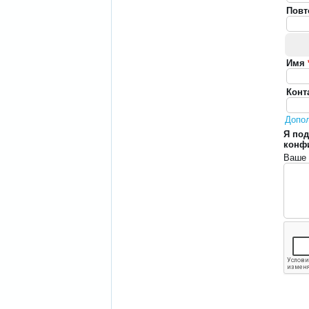
Повт
Имя
Конт
Допо
Я под
конф
Ваше 