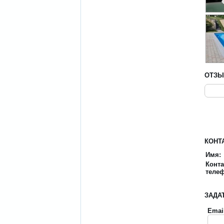
ОТЗ
КОНТ
Имя:
Конт
теле
ЗАДА
Emai