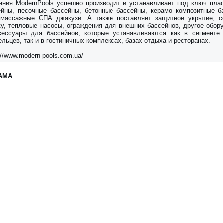
ания ModernPools успешно производит и устанавливает под ключ пла
ейны, песочные бассейны, бетонные бассейны, керамо композитные б
омассажные СПА джакузи. А также поставляет защитное укрытие, 
ку, тепловые насосы, ограждения для внешних бассейнов, другое обор
сессуары для бассейнов, которые устанавливаются как в сегменте
льцев, так и в гостиничных комплексах, базах отдыха и ресторанах.
://www.modern-pools.com.ua/
АМА