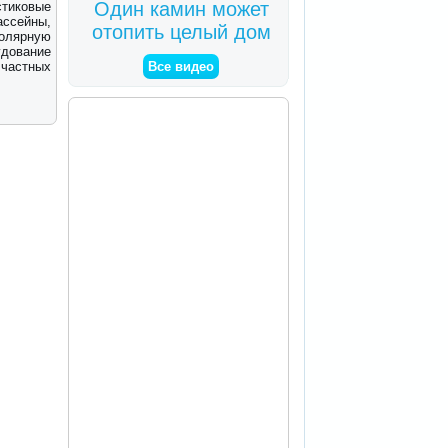
Один камин может
стиковые
ассейны,
отопить целый дом
солярную
удование
 частных
Все видео