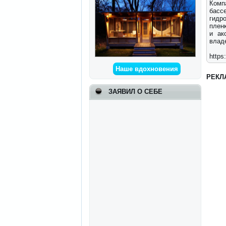
Комп
басс
гидр
плен
и ак
владе
https
Наше вдохновения
РЕКЛ
ЗАЯВИЛ О СЕБЕ