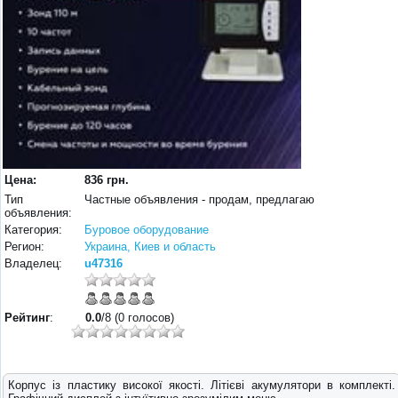
Цена:
836 грн.
Тип
Частные объявления - продам, предлагаю
объявления:
Категория:
Буровое оборудование
Регион:
Украина, Киев и область
Владелец:
u47316
Рейтинг
:
0.0
/8 (0 голосов)
Корпус із пластику високої якості. Літієві акумулятори в комплекті.