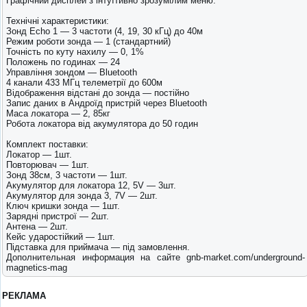
Графічний дисплей з інтуїтивно зрозумілим меню.
Технічні характеристики:
Зонд Echo 1 — 3 частоти (4, 19, 30 кГц) до 40м
Режим роботи зонда — 1 (стандартний)
Точність по куту нахилу — 0, 1%
Положень по годинах — 24
Управління зондом — Bluetooth
4 канали 433 МГц телеметрії до 600м
Відображення відстані до зонда — постійно
Запис даних в Андроїд пристрій через Bluetooth
Маса локатора — 2, 85кг
Робота локатора від акумулятора до 50 годин
Комплект поставки:
Локатор — 1шт.
Повторювач — 1шт.
Зонд 38см, 3 частоти — 1шт.
Акумулятор для локатора 12, 5V — 3шт.
Акумулятор для зонда 3, 7V — 2шт.
Ключ кришки зонда — 1шт.
Зарядні пристрої — 2шт.
Антена — 2шт.
Кейс ударостійкий — 1шт.
Підставка для приймача — під замовлення.
Дополнительная информация на сайте gnb-market.com/underground-
magnetics-mag
РЕКЛАМА