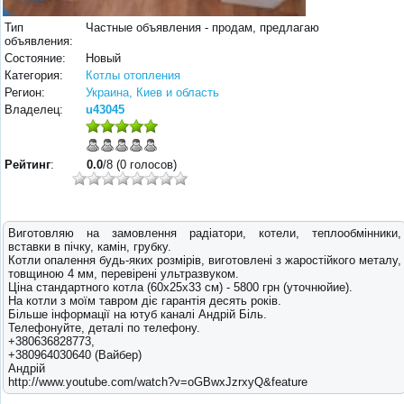
Тип
Частные объявления - продам, предлагаю
объявления:
Состояние:
Новый
Категория:
Котлы отопления
Регион:
Украина, Киев и область
Владелец:
u43045
Рейтинг
:
0.0
/8 (0 голосов)
Виготовляю на замовлення радіатори, котели, теплообмінники,
вставки в пічку, камін, грубку.
Котли опалення будь-яких розмірів, виготовлені з жаростійкого металу,
товщиною 4 мм, перевірені ультразвуком.
Ціна стандартного котла (60х25х33 см) - 5800 грн (уточнюйие).
На котли з моїм тавром діє гарантія десять років.
Більше інформації на ютуб каналі Андрій Біль.
Телефонуйте, деталі по телефону.
+380636828773,
+380964030640 (Вайбер)
Андрій
http://www.youtube.com/watch?v=oGBwxJzrxyQ&feature