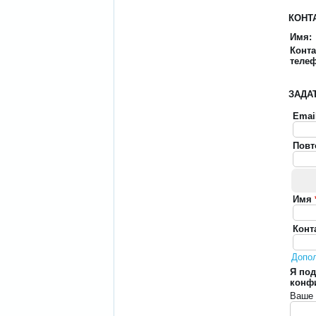
КОНТ
Имя:
Конт
теле
ЗАДА
Emai
Повт
Имя
Конт
Допо
Я под
конф
Ваше 