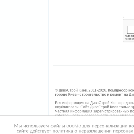
© ДивоСтрой Киев, 2011-2026.
Компресор кон
городе Киев - строительство и ремонт на Д
Вся информация на ДивоСтрой Киев предоста
опубликовали. Сайт ДивоСтрой Киев только 
Частная информация зарегистрированных пол
собственности и безопасности, администрац
опубликованная им, ущемляет права другого 
Мы используем файлы cookie для персонализации кон
Мы не несем ответственности за правила ко
Google Adsense Advertising Network. Чтобы 
сайте действует политика о неразглашении персонал