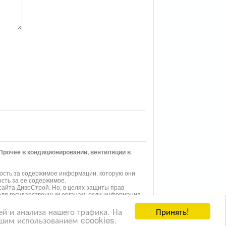
а Прочее в кондиционировании, вентиляции в
ость за содержимое информации, которую они
сть за ее содержимое.
айта ДивоСтрой. Но, в целях защиты прав
еля государственным органам, если информация,
Принять!
й и анализа нашего трафика. На
страницах нашего
сайта
представлена реклама
нашим использованием coookies.