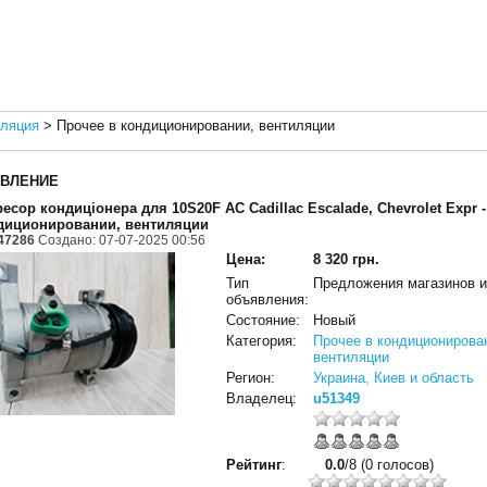
иляция
>
Прочее в кондиционировании, вентиляции
ВЛЕНИЕ
есор кондиціонера для 10S20F AC Cadillac Escalade, Chevrolet Expr
-
диционировании, вентиляции
47286
Создано: 07-07-2025 00:56
Цена:
8 320 грн.
Тип
Предложения магазинов 
объявления:
Состояние:
Новый
Категория:
Прочее в кондиционирова
вентиляции
Регион:
Украина, Киев и область
Владелец:
u51349
Рейтинг
:
0.0
/8 (0 голосов)