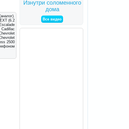
Изнутри соломенного
дома
(аналог).
Все видео
 EXT (6.2
 Escalade
 Cadillac
hevrolet
Chevrolet
ress 2500
елефоном