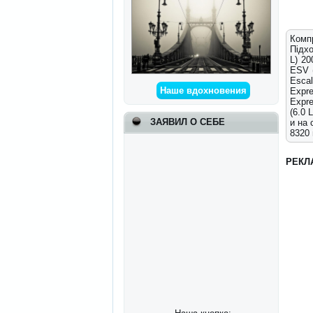
Компр
Підхо
L) 20
ESV (
Escal
Наше вдохновения
Expre
Expre
(6.0
ЗАЯВИЛ О СЕБЕ
и на 
8320 
РЕКЛ