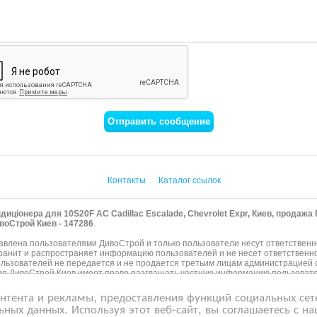
Контакты
Каталог ссылок
диціонера для 10S20F AC Cadillac Escalade, Chevrolet Expr, Киев, продаж
ивоСтрой Киев - 147286
.
влена пользователями ДивоСтрой и только пользователи несут ответственн
хранит и распространяет информацию пользователей и не несет ответственно
ьзователей не передается и не продается третьим лицам администрацией с
ия ДивоСтрой Киев имеет право разглашать частную информацию пользоват
лица.
тента и рекламы, предоставления функций социальных сете
нфиденциальности сайтов, на которые ссылается ДивоСтрой. На некоторых 
узнать подробней о правилах конфиденциальности Google
нажмите тут
.
ьных данных. Используя этот веб-сайт, вы соглашаетесь с 