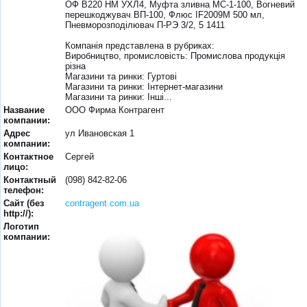
ОФ В220 НМ УХЛ4, Муфта зливна МС-1-100, Вогневий
перешкоджувач ВП-100, Флюс IF2009M 500 мл,
Пневморозподілювач П-РЭ 3/2, 5 1411
Компанія представлена в рубриках:
Виробництво, промисловість: Промислова продукція
різна
Магазини та ринки: Гуртові
Магазини та ринки: Інтернет-магазини
Магазини та ринки: Інші...
Название
ООО Фирма Контрагент
компании:
Адрес
ул Ивановская 1
компании:
Контактное
Сергей
лицо:
Контактный
(098) 842-82-06
телефон:
Сайт (без
contragent.com.ua
http://):
Логотип
компании: