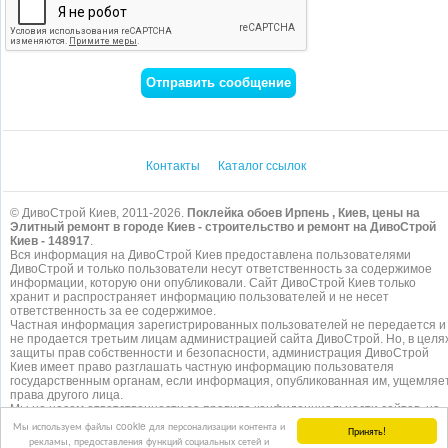
Контакты
Каталог ссылок
© ДивоСтрой Киев, 2011-2026.
Поклейка обоев Ирпень , Киев, цены на
Элитный ремонт в городе Киев - строительство и ремонт на ДивоСтрой
Киев - 148917
.
Вся информация на ДивоСтрой Киев предоставлена пользователями
ДивоСтрой и только пользователи несут ответственность за содержимое
информации, которую они опубликовали. Сайт ДивоСтрой Киев только
хранит и распространяет информацию пользователей и не несет
ответственность за ее содержимое.
Частная информация зарегистрированных пользователей не передается и
не продается третьим лицам администрацией сайта ДивоСтрой. Но, в целя
защиты прав собственности и безопасности, администрация ДивоСтрой
Киев имеет право разглашать частную информацию пользователя
государственным органам, если информация, опубликованная им, ущемляе
права другого лица.
Мы не несем ответственности за правила конфиденциальности сайтов, на
которые ссылается ДивоСтрой. На некоторых страницах нашего
сайта
Мы используем файлы cookie для персонализации контента и
Принять!
представлена реклама Google Adsense Advertising Network. Чтобы узнать
рекламы, предоставления функций социальных сетей и