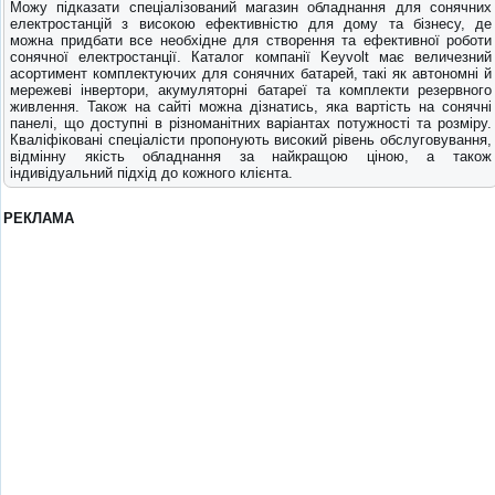
Можу підказати спеціалізований магазин обладнання для сонячних
електростанцій з високою ефективністю для дому та бізнесу, де
можна придбати все необхідне для створення та ефективної роботи
сонячної електростанції. Каталог компанії Keyvolt має величезний
асортимент комплектуючих для сонячних батарей, такі як автономні й
мережеві інвертори, акумуляторні батареї та комплекти резервного
живлення. Також на сайті можна дізнатись, яка вартість на сонячні
панелі, що доступні в різноманітних варіантах потужності та розміру.
Кваліфіковані спеціалісти пропонують високий рівень обслуговування,
відмінну якість обладнання за найкращою ціною, а також
індивідуальний підхід до кожного клієнта.
РЕКЛАМА