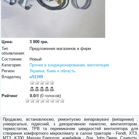
Цена:
3 000 грн.
Тип
Предложения магазинов и фирм
объявления:
Состояние:
Новый
Категория:
Прочее в кондиционировании, вентиляции
Регион:
Украина, Киев и область
Владелец:
u51349
Рейтинг
:
0.0
/8 (0 голосов)
Продаємо, встановлюємо, ремонтуємо випаровувачі (випарники) :
універсальні, підвісний, з декоративною панеллю, вентилятором,
термостатом, ТРВ та перемикачем швидкостей вентилятора для
створення комфортного мікроклімату в салоні тракторів - Fendt, ХТЗ,
МТЗ, K700, Massey Ferguson; комбайнів - Дон, John Deere, Славутіч,