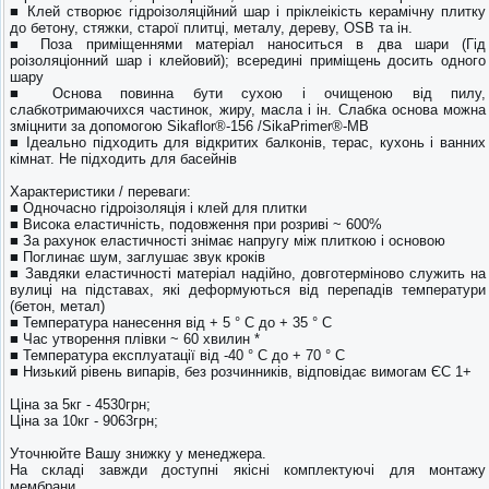
■ Клей створює гідроізоляційний шар і пріклеікість керамічну плитку
до бетону, стяжки, старої плитці, металу, дереву, OSB та ін.
■ Поза приміщеннями матеріал наноситься в два шари (Гід
роізоляціонний шар і клейовий); всередині приміщень досить одного
шару
■ Основа повинна бути сухою і очищеною від пилу,
слабкотримаючихся частинок, жиру, масла і ін. Слабка основа можна
зміцнити за допомогою Sikaflor®-156 /SikaPrimer®-MB
■ Ідеально підходить для відкритих балконів, терас, кухонь і ванних
кімнат. Не підходить для басейнів
Характеристики / переваги:
■ Одночасно гідроізоляція і клей для плитки
■ Висока еластичність, подовження при розриві ~ 600%
■ За рахунок еластичності знімає напругу між плиткою і основою
■ Поглинає шум, заглушає звук кроків
■ Завдяки еластичності матеріал надійно, довготерміново служить на
вулиці на підставах, які деформуються від перепадів температури
(бетон, метал)
■ Температура нанесення від + 5 ° С до + 35 ° С
■ Час утворення плівки ~ 60 хвилин *
■ Температура експлуатації від -40 ° С до + 70 ° С
■ Низький рівень випарів, без розчинників, відповідає вимогам ЄС 1+
Ціна за 5кг - 4530грн;
Ціна за 10кг - 9063грн;
Уточнюйте Вашу знижку у менеджера.
На складі завжди доступні якісні комплектуючі для монтажу
мембрани.