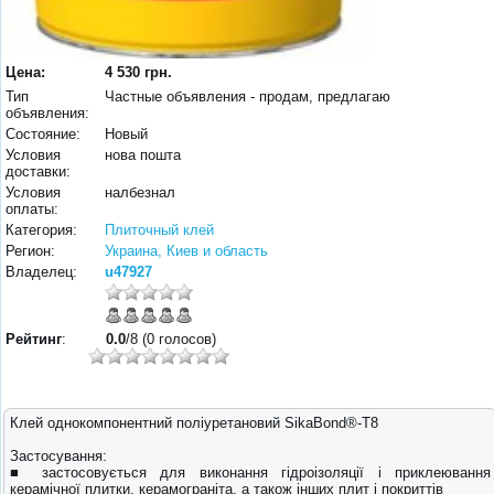
Цена:
4 530 грн.
Тип
Частные объявления - продам, предлагаю
объявления:
Состояние:
Новый
Условия
нова пошта
доставки:
Условия
налбезнал
оплаты:
Категория:
Плиточный клей
Регион:
Украина, Киев и область
Владелец:
u47927
Рейтинг
:
0.0
/8 (0 голосов)
Клей однокомпонентний поліуретановий SikaBond®-T8
Застосування:
■ застосовується для виконання гідроізоляції і приклеювання
керамічної плитки, керамограніта, а також інших плит і покриттів