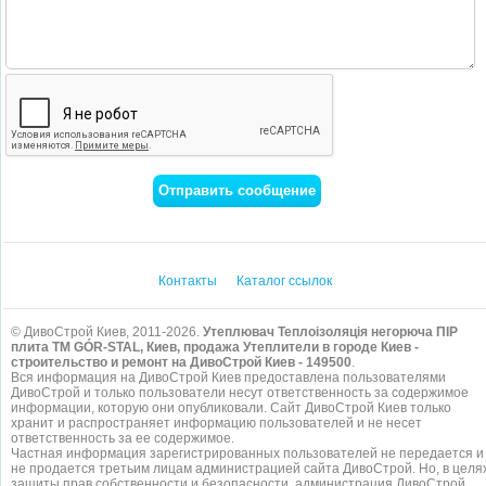
Контакты
Каталог ссылок
© ДивоСтрой Киев, 2011-2026.
Утеплювач Теплоізоляція негорюча ПІР
плита ТМ GÓR-STAL, Киев, продажа Утеплители в городе Киев -
строительство и ремонт на ДивоСтрой Киев - 149500
.
Вся информация на ДивоСтрой Киев предоставлена пользователями
ДивоСтрой и только пользователи несут ответственность за содержимое
информации, которую они опубликовали. Сайт ДивоСтрой Киев только
хранит и распространяет информацию пользователей и не несет
ответственность за ее содержимое.
Частная информация зарегистрированных пользователей не передается и
не продается третьим лицам администрацией сайта ДивоСтрой. Но, в целя
защиты прав собственности и безопасности, администрация ДивоСтрой