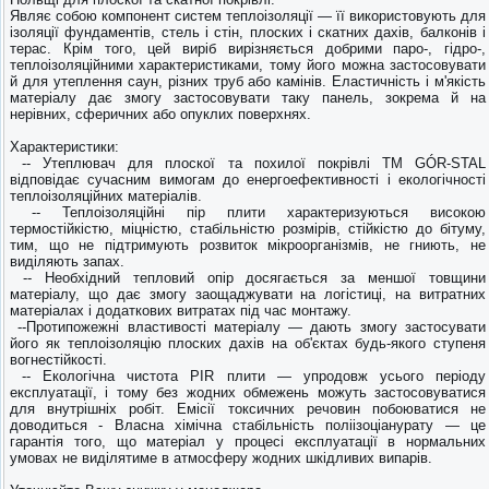
Являє собою компонент систем теплоізоляції — її використовують для
ізоляції фундаментів, стель і стін, плоских і скатних дахів, балконів і
терас. Крім того, цей виріб вирізняється добрими паро-, гідро-,
теплоізоляційними характеристиками, тому його можна застосовувати
й для утеплення саун, різних труб або камінів. Еластичність і м'якість
матеріалу дає змогу застосовувати таку панель, зокрема й на
нерівних, сферичних або опуклих поверхнях.
Характеристики:
-- Утеплювач для плоскої та похилої покрівлі ТМ GÓR-STAL
відповідає сучасним вимогам до енергоефективності і екологічності
теплоізоляційних матеріалів.
-- Теплоізоляційні пір плити характеризуються високою
термостійкістю, міцністю, стабільністю розмірів, стійкістю до бітуму,
тим, що не підтримують розвиток мікроорганізмів, не гниють, не
виділяють запах.
-- Необхідний тепловий опір досягається за меншої товщини
матеріалу, що дає змогу заощаджувати на логістиці, на витратних
матеріалах і додаткових витратах під час монтажу.
--Протипожежні властивості матеріалу — дають змогу застосувати
його як теплоізоляцію плоских дахів на об'єктах будь-якого ступеня
вогнестійкості.
-- Екологічна чистота PIR плити — упродовж усього періоду
експлуатації, і тому без жодних обмежень можуть застосовуватися
для внутрішніх робіт. Емісії токсичних речовин побоюватися не
доводиться - Власна хімічна стабільність поліізоціанурату — це
гарантія того, що матеріал у процесі експлуатації в нормальних
умовах не виділятиме в атмосферу жодних шкідливих випарів.