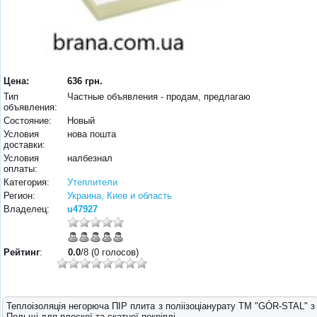
Цена:
636 грн.
Тип
Частные объявления - продам, предлагаю
объявления:
Состояние:
Новый
Условия
нова пошта
доставки:
Условия
налбезнал
оплаты:
Категория:
Утеплители
Регион:
Украина, Киев и область
Владелец:
u47927
Рейтинг
:
0.0
/8 (0 голосов)
Теплоізоляція негорюча ПІР плита з поліізоціанурату ТМ "GÓR-STAL" з
Польщі для плоскої та скатної покрівлі.