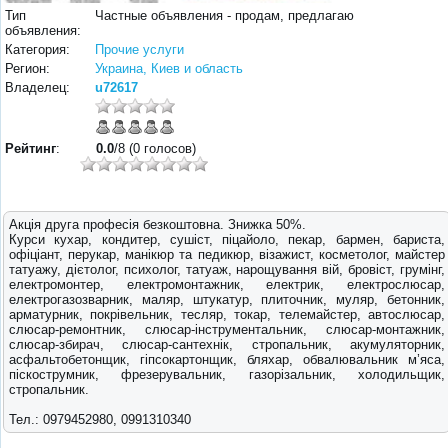
Тип
Частные объявления - продам, предлагаю
объявления:
Категория:
Прочие услуги
Регион:
Украина, Киев и область
Владелец:
u72617
Рейтинг
:
0.0
/8 (0 голосов)
Акція друга професія безкоштовна. Знижка 50%.
Курси кухар, кондитер, сушіст, піцайоло, пекар, бармен, бариста,
офіціант, перукар, манікюр та педикюр, візажист, косметолог, майстер
татуажу, дієтолог, психолог, татуаж, нарощування вій, бровіст, грумінг,
електромонтер, електромонтажник, електрик, електрослюсар,
електрогазозварник, маляр, штукатур, плиточник, муляр, бетонник,
арматурник, покрівельник, тесляр, токар, телемайстер, автослюсар,
слюсар-ремонтник, слюсар-інструментальник, слюсар-монтажник,
слюсар-збирач, слюсар-сантехнік, стропальник, акумуляторник,
асфальтобетонщик, гіпсокартонщик, бляхар, обвалювальник м’яса,
піскострумник, фрезерувальник, газорізальник, холодильщик,
стропальник.
Тел.: 0979452980, 0991310340