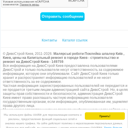
Контакты
Каталог ссылок
© ДивоСтрой Киев, 2011-2026.
Малярські роботи Поклейка шпалер Київ ,
Киев, цены на Капитальный ремонт в городе Киев - строительство и
ремонт на ДивоСтрой Киев - 149759
.
Вся информация на ДивоСтрой Киев предоставлена пользователями
ДивоСтрой и только пользователи несут ответственность за содержимое
информации, которую они опубликовали. Сайт ДивоСтрой Киев только
хранит и распространяет информацию пользователей и не несет
ответственность за ее содержимое.
Частная информация зарегистрированных пользователей не передается и
не продается третьим лицам администрацией сайта ДивоСтрой. Но, в целя
защиты прав собственности и безопасности, администрация ДивоСтрой
Киев имеет право разглашать частную информацию пользователя
государственным органам, если информация, опубликованная им, ущемляе
права другого лица.
Мы не несем ответственности за правила конфиденциальности сайтов, на
которые ссылается ДивоСтрой. На некоторых страницах нашего
сайта
Мы используем файлы cookie для персонализации контента и
Принять!
представлена реклама Google Adsense Advertising Network. Чтобы узнать
рекламы, предоставления функций социальных сетей и
подробней о правилах конфиденциальности Google
нажмите тут
.
анализа нашего трафика. На сайте действует политика о неразглашении персональных данных.
Используя этот веб-сайт, вы соглашаетесь с нашим использованием coookies.
Узнать больше