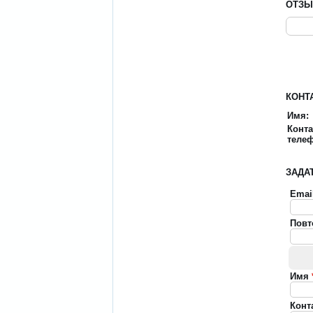
ОТЗ
КОНТ
Имя:
Конт
теле
ЗАДА
Emai
Повт
Имя
Конт