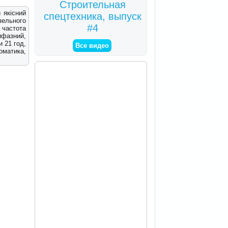
Строительная
 якісний
спецтехника, выпуск
зельного
#4
 частота
ифазний,
и 21 год,
Все видео
оматика,