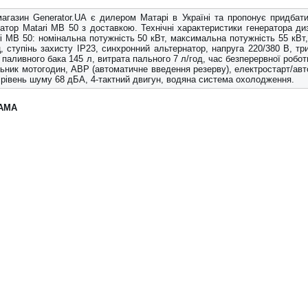
магазин Generator.UA є дилером Матарі в Україні та пропонує придбати
атор Matari MB 50 з доставкою. Технічні характеристики генератора ди
i MB 50: номінальна потужність 50 кВт, максимальна потужність 55 кВт,
, ступінь захисту IP23, синхронний альтернатор, напруга 220/380 В, тр
 паливного бака 145 л, витрата пального 7 л/год, час безперервної робот
ьник мотогодин, АВР (автоматичне введення резерву), електростарт/авт
 рівень шуму 68 дБА, 4-тактний двигун, водяна система охолодження.
АМА