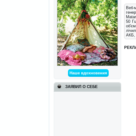
Веб-
генер
Matar
50 Гц
об'єм
лічил
АКБ,
РЕКЛ
Наше вдохновения
ЗАЯВИЛ О СЕБЕ