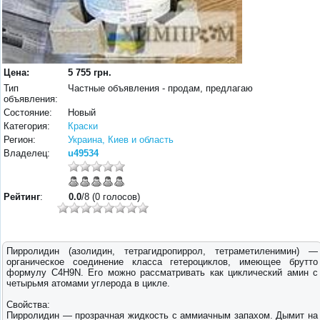
Цена:
5 755 грн.
Тип
Частные объявления - продам, предлагаю
объявления:
Состояние:
Новый
Категория:
Краски
Регион:
Украина, Киев и область
Владелец:
u49534
Рейтинг
:
0.0
/8 (0 голосов)
Пирролидин (азолидин, тетрагидропиррол, тетраметиленимин) —
органическое соединение класса гетероциклов, имеющее брутто
формулу C4H9N. Его можно рассматривать как циклический амин с
четырьмя атомами углерода в цикле.
Свойства:
Пирролидин — прозрачная жидкость с аммиачным запахом. Дымит на