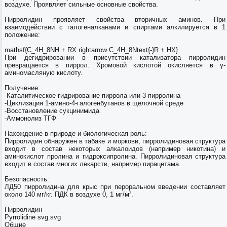
воздухе. Проявляет сильные основные свойства.
Пирролидин проявляет свойства вторичных аминов. При
взаимодействии с галогеналканами и спиртами алкилируется в 1
положение:
mathsf{C_4H_8NH + RX rightarrow C_4H_8Ntext{-}R + HX}
При дегидрировании в присутствии катализатора пирролидин
превращается в пиррол. Хромовой кислотой окисляется в γ-
аминомасляную кислоту.
Получение:
-Каталитическое гидрирование пиррола или 3-пирролина
-Циклизация 1-амино-4-галогенбутанов в щелочной среде
-Восстановление сукцинимида
-Аммонолиз ТГФ
Нахождение в природе и биологическая роль:
Пирролидин обнаружен в табаке и моркови, пирролидиновая структура
входит в состав некоторых алкалоидов (например никотина) и
аминокислот пролина и гидроксипролина. Пирролидиновая структура
входит в состав многих лекарств, например пирацетама.
Безопасность:
ЛД50 пирролидина для крыс при пероральном введении составляет
около 140 мг/кг. ПДК в воздухе 0, 1 мг/м³.
Пирролидин
Pyrrolidine svg.svg
Общие