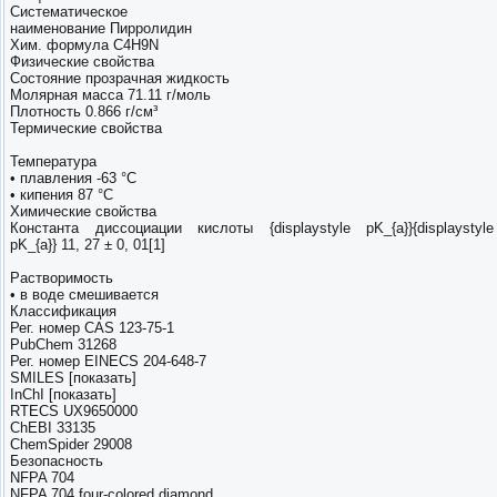
Систематическое
наименование Пирролидин
Хим. формула C4H9N
Физические свойства
Состояние прозрачная жидкость
Молярная масса 71.11 г/моль
Плотность 0.866 г/см³
Термические свойства
Температура
• плавления -63 °C
• кипения 87 °C
Химические свойства
Константа диссоциации кислоты {displaystyle pK_{a}}{displaystyle
pK_{a}} 11, 27 ± 0, 01[1]
Растворимость
• в воде смешивается
Классификация
Рег. номер CAS 123-75-1
PubChem 31268
Рег. номер EINECS 204-648-7
SMILES [показать]
InChI [показать]
RTECS UX9650000
ChEBI 33135
ChemSpider 29008
Безопасность
NFPA 704
NFPA 704 four-colored diamond