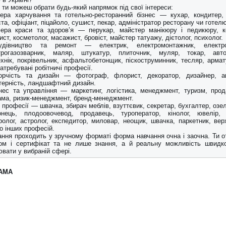
 ти можеш обрати будь-який напрямок під свої інтереси:
ера харчування та готельно-ресторанний бізнес — кухар, кондитер,
та, офіціант, піцайоло, сушист, пекар, адміністратор ресторану чи готелю
ера краси та здоров’я — перукар, майстер манікюру і педикюру, к
ист, косметолог, масажист, бровіст, майстер татуажу, дієтолог, психолог.
дівництво та ремонт — електрик, електромонтажник, електро
трогазозварник, маляр, штукатур, плиточник, муляр, токар, авт
хнік, покрівельник, асфальтобетонщик, піскоструминник, тесляр, армат
затребувані робітничі професії.
орчість та дизайн — фотограф, флорист, декоратор, дизайнер, а
терність, ландшафтний дизайн.
знес та управління — маркетинг, логістика, менеджмент, туризм, прод
ама, ризик-менеджмент, бренд-менеджмент.
і професії — швачка, збирач меблів, взуттєвик, секретар, бухгалтер, оз
онець, плодоовочевод, продавець, туроператор, кінолог, ювелір, 
ролог, астролог, експедитор, миловар, неощик, швачка, паркетник, вер
о інших професій.
ання проходить у зручному форматі форма навчання очна і заочна. Ти 
ом і сертифікат та не лише знання, а й реальну можливість швидк
вати у вибраній сфері.
АМА