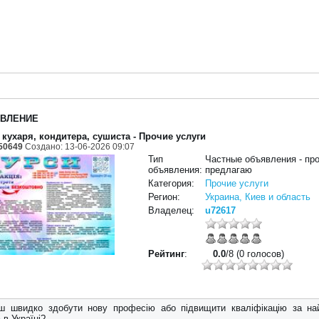
ВЛЕНИЕ
 кухаря, кондитера, сушиста
- Прочие услуги
50649
Создано: 13-06-2026 09:07
Тип
Частные объявления - пр
объявления:
предлагаю
Категория:
Прочие услуги
Регион:
Украина, Киев и область
Владелец:
u72617
Рейтинг
:
0.0
/8 (0 голосов)
ш швидко здобути нову професію або підвищити кваліфікацію за н
 в Україні?