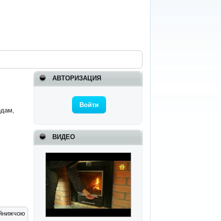
АВТОРИЗАЦИЯ
Войти
одам,
ВИДЕО
айнижчою