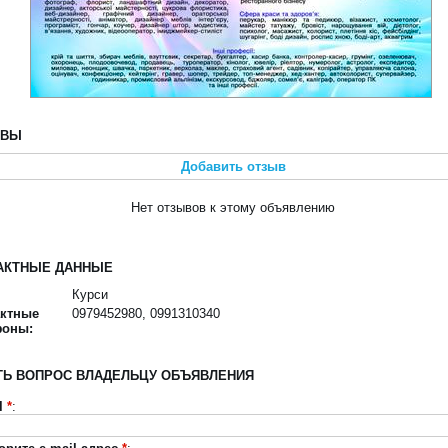
ЫВЫ
Добавить отзыв
Нет отзывов к этому объявлению
АКТНЫЕ ДАННЫЕ
Курси
актные
0979452980, 0991310340
фоны:
ТЬ ВОПРОС ВЛАДЕЛЬЦУ ОБЪЯВЛЕНИЯ
l
*
: