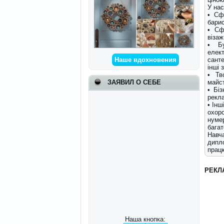
У нас
• Сф
барис
• Сф
візаж
• Бу
елек
санте
Наше вдохновения
інші 
• Тв
майс
ЗАЯВИЛ О СЕБЕ
• Бі
рекл
• Інш
охор
нуме
багат
Навч
дипл
працю
РЕКЛ
Наша кнопка: