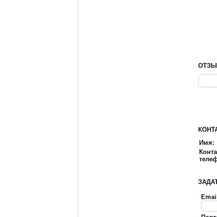
ОТЗ
КОНТ
Имя:
Конт
теле
ЗАДА
Emai