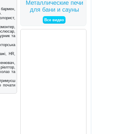
Металлические печи
для бани и сауны
 бармен,
.
олорист,
Все видео
монтер,
ослюсар,
урник та
кторська
ажі, HR,
еленювач,
ріелтор,
холаз та
отримуєш
о почати