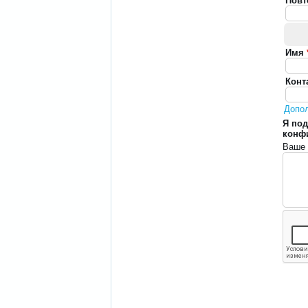
Повт
Имя
Конт
Допо
Я под
конф
Ваше 