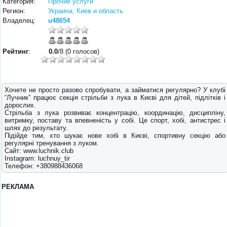
Категория:
Прочие услуги
Регион:
Украина, Киев и область
Владелец:
u48654
Рейтинг
:
0.0
/8 (0 голосов)
Хочете не просто разово спробувати, а займатися регулярно? У клубі
“Лучник” працює секція стрільби з лука в Києві для дітей, підлітків і
дорослих.
Стрільба з лука розвиває концентрацію, координацію, дисципліну,
витримку, поставу та впевненість у собі. Це спорт, хобі, антистрес і
шлях до результату.
Підійде тим, хто шукає нове хобі в Києві, спортивну секцію або
регулярні тренування з луком.
Сайт: www.luchnik.club
Instagram: luchnuy_tir
Телефон: +380988436068
РЕКЛАМА