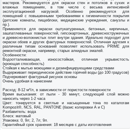
мастеров. Рекомендуется для окраски стен и потолков в сухих и
влажных помещениях, в том числе с весьма интенсивной
эксплуатационной нагрузкой. Особенно рекомендуется для
помещений с повышенными требованиями к гигиеничности покрытия
(детские комнаты, пищеблоки, медицинские учреждения, санузлы и
пр.).
Применяется для окраски оштукатуренных, бетонных, кирпичных,
зашпатлеванных поверхностей, гипсокартонных, древесностружечных
и древесно-волокнистых плит внутри здания. Идеально подходит для
окраски обоев и других фактурных поверхностей. Отличная адгезия к
различным типам оснований позволяет использовать PRIME для
ремонтной окраски, например, старых алкидных эмалей.
Особенности:
Водоотталкивающая, износостойкая, отличная укрывистость
(кроющая способность)
Стойкая к мытью моющими и дезинфицирующими средствами
Выдерживает периодическое действие горячей воды (до 100 градусов)
Подчеркивает фактурный рисунок основы
Очень удобная в нанесении
Расход: 8-12 м²/л, в зависимости от пористости поверхности
Время высыхания: от пыли - 30 минут, следующий слой можно
наносить через 1-2 часа
Цвет: тонируется в светлые и насыщенные тона по каталогам
Kompozit®, NCS, RAL, PANTONE (базис колеровки А и С)
Разбавитель: вода
Блеск: матовый
Упаковка: 0, 9л; 2, 7л; 9л.
Гарантийный срок хранения: 18 месяцев с даты изготовления