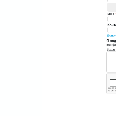
Имя
Конт
Допо
Я под
конф
Ваше 