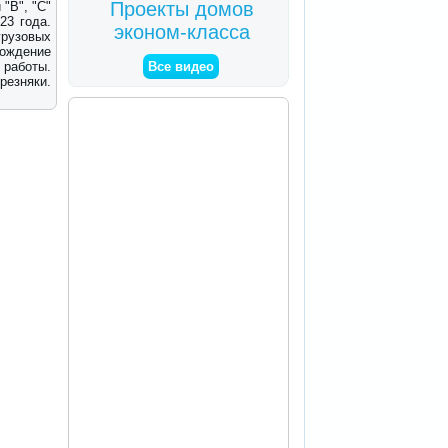
Проекты домов
 "В", "С"
23 года.
эконом-класса
грузовых
вождение
работы.
Все видео
резняки.