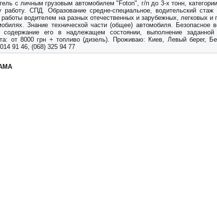
ель с личным грузовым автомобилем "Foton", г/п до 3-х тонн, категории
у работу. СПД. Образование средне-специальное, водительский стаж 
 работы водителем на разных отечественных и зарубежных, легковых и 
мобилях. Знание технической части (общее) автомобиля. Безопасное 
, содержание его в надлежащем состоянии, выполнение заданной 
та: от 8000 грн + топливо (дизель). Проживаю: Киев, Левый берег, Бе
 014 91 46, (068) 325 94 77
АМА