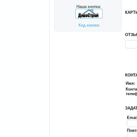
Наша кнопка:
КАРТ
Код кнопки
ОТЗ
КОНТ
Имя:
Конт
теле
ЗАДА
Emai
Повт