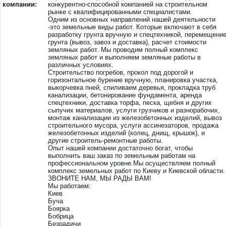
компании:
конкурентно-способной компанией на строительном
рынке с квалифицированными специалистами.
Одним из основных направлений нашей деятельности
-это земельные виды работ. Которые включают в себя
разработку грунта вручную и спецтехникой, перемещени
грунта (вывоз, завоз и доставка), расчет стоимости
земляных работ. Мы проводим полный комплекс
земляных работ и выполняем земляные работы в
различных условиях.
Строительство погребов, прокол под дорогой и
горизонтальное бурение вручную, планировка участка,
выкорчевка пней, спиливаем деревья, прокладка труб
канализации, бетонирование фундамента, аренда
спецтехники, доставка торфа, песка, щебня и других
сыпучих материалов, услуги грузчиков и разнорабочих,
монтаж канализации из железобетонных изделий, вывоз
строительного мусора, услуги ассинезаторов, продажа
железобетонных изделий (колец, днищ, крышок), и
другие строитель-ремонтные работы.
Опыт нашей компании достаточно богат, чтобы
выполнить ваш заказ по земельным работам на
профессиональном уровне.Мы осуществляем полный
комплекс земельных работ по Киеву и Киевской области.
ЗВОНИТЕ НАМ, МЫ РАДЫ ВАМ!
Мы работаем:
Киев
Буча
Боярка
Бобрица
Безрадичи