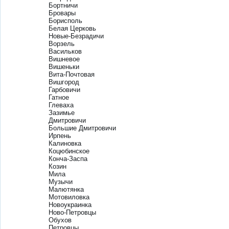
Бортничи
Бровары
Борисполь
Белая Церковь
Новые-Безрадичи
Ворзель
Васильков
Вишневое
Вишеньки
Вита-Почтовая
Вишгород
Гарбовичи
Гатное
Глеваха
Зазимье
Дмитровичи
Большие Дмитровичи
Ирпень
Калиновка
Коцюбинское
Конча-Заспа
Козин
Мила
Музычи
Малютянка
Мотовиловка
Новоукраинка
Ново-Петровцы
Обухов
Петровцы