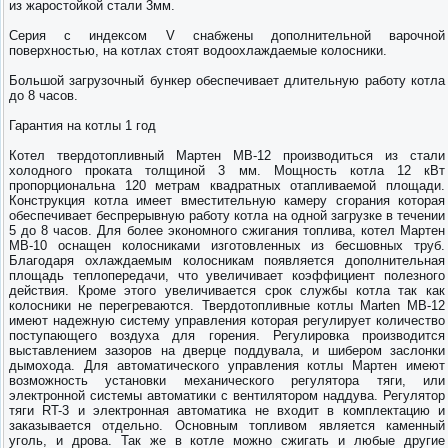
из жаростойкой стали 3мм.
Серия с индексом V снабжены дополнительной варочной
поверхностью, на котлах стоят водоохлаждаемые колосники.
Большой загрузочный бункер обеспечивает длительную работу котла
до 8 часов.
Гарантия на котлы 1 год
Котел твердотопливный Мартен MB-12 производиться из стали
холодного проката толщиной 3 мм. Мощность котла 12 кВт
пропорциональна 120 метрам квадратных отапливаемой площади.
Конструкция котла имеет вместительную камеру сгорания которая
обеспечивает беспрерывную работу котла на одной загрузке в течении
5 до 8 часов. Для более экономного сжигания топлива, котел Мартен
МВ-10 оснащен колосниками изготовленных из бесшовных труб.
Благодаря охлаждаемым колосникам появляется дополнительная
площадь теплопередачи, что увеличивает коэффициент полезного
действия. Кроме этого увеличивается срок службы котла так как
колосники не перегреваются. Твердотопливные котлы Marten MB-12
имеют надежную систему управления которая регулирует количество
поступающего воздуха для горения. Регулировка производится
выставлением зазоров на дверце поддувала, и шибером заслонки
дымохода. Для автоматического управления котлы Мартен имеют
возможность установки механического регулятора тяги, или
электронной системы автоматики с вентилятором наддува. Регулятор
тяги RT-3 и электронная автоматика не входит в комплектацию и
заказывается отдельно. Основным топливом является каменный
уголь, и дрова. Так же в котле можно сжигать и любые другие