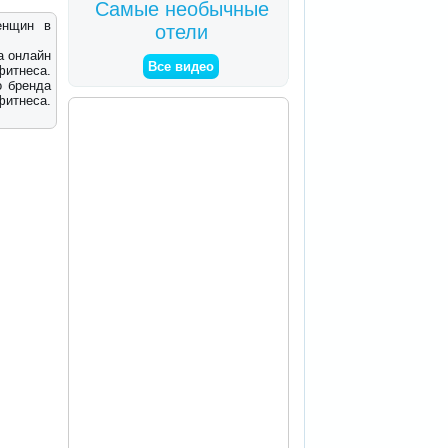
Самые необычные
енщин в
отели
а онлайн
Все видео
итнеса.
о бренда
итнеса.