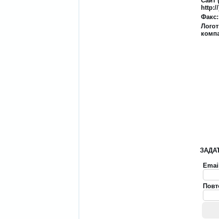
Сайт 
http://
Факс:
Лого
комп
ЗАДА
Emai
Повт