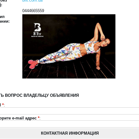
(без
bfit.com.ua
):
0444665559
тип
ании:
ТЬ ВОПРОС ВЛАДЕЛЬЦУ ОБЪЯВЛЕНИЯ
l
*
:
орите e-mail адрес
*
:
КОНТАКТНАЯ ИНФОРМАЦИЯ