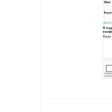
Имя
Конт
Допо
Я под
конф
Ваше 