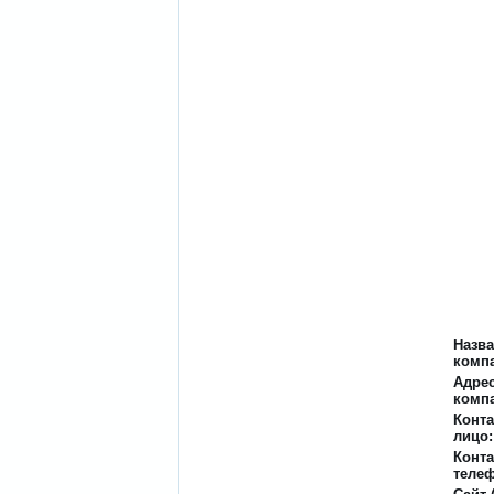
Назв
комп
Адре
комп
Конта
лицо:
Конт
телеф