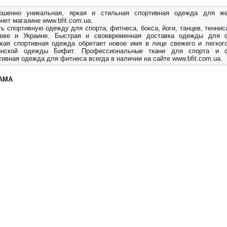
ршенно уникальная, яркая и стильная спортивная одежда для ж
нет магазине www.bfit.com.ua.
ь спортивную одежду для спорта, фитнеса, бокса, йоги, танцев, теннис
еве и Украине. Быстрая и своевременная доставка одежды для ф
кая спортивная одежда обретает новое имя в лице свежего и легког
инской одежды Бифит. Профессиональные ткани для спорта и ф
ивная одежда для фитнеса всегда в наличии на сайте www.bfit.com.ua.
АМА