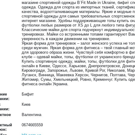
магазине спортивной одежды B`Fit Made in Ukraine, бифит с
одежда. Одежда для спорта из импортных тканей, сертифик
качества, водоотталкивающие материалы. Яркие и модные 
спортивной одежды для самых требовательных спортсменок
интернет магазине. Удобны поддерживающие топы купить он
футболки любых размеров от XS до L для любого типа фигу
Классические майки для спорта подчеркнут индивидуальнос
тренировках. Майки со встроенными топами гарантируют Ва
уверенность в каждом движении на тренировке.
Яркая форма для тренировок – залог женского успеха не то
среди мужчин. Яркая форма для фитнеса – твой главный мо
для здорового образа жизни. Чувствуй себя комфортно в фи
клубе – одевай майки, топы, футболки от украинского бренд
Купить спортивную одежду, майки, топы, футболки для фит
онлайн в Киеве, Одессе, Харькове, Днепропетровске, Донецк
Кировограде, Запорожье, Львове, Кривой Рог, Николаев, Мар
Луганск, Винница, Макеевка Херсон, Чернигов, Полтава, Чер
Житомир, Сумы, Хмельницкий, Ровно, Кременчуг. Купить од
фитнеса онлайн Украина.
ание
Бифит
ании:
с
Киев
ании:
ктное
Валентина
актный
0674665559
он: