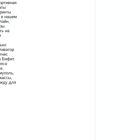
портивная
аты
принты
 в нашем
лайн,
ры.
ть на
м
лько
тиватор
тнес
а Бифит.
неса
е,
иуполь,
кассы,
ежду для