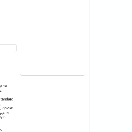
 для
,
tandard
,
, брюки
жды и
ную
-