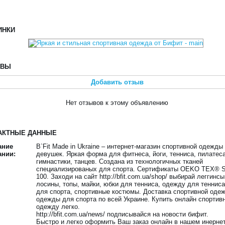
ИНКИ
ЫВЫ
Добавить отзыв
Нет отзывов к этому объявлению
АКТНЫЕ ДАННЫЕ
ание
B`Fit Made in Ukraine – интернет-магазин спортивной одежды
ании:
девушек. Яркая форма для фитнеса, йоги, тенниса, пилатеса
гимнастики, танцев. Создана из технологичных тканей
специализированых для спорта. Сертификаты OEKO TEX® S
100. Заходи на сайт http://bfit.com.ua/shop/ выбирай леггинсы
лосины, топы, майки, юбки для тенниса, одежду для тенниса
для спорта, спортивные костюмы. Доставка спортивной оде
одежды для спорта по всей Украине. Купить онлайн спортив
одежду легко.
http://bfit.com.ua/news/ подписывайся на новости бифит.
Быстро и легко оформить Ваш заказ онлайн в нашем инернет