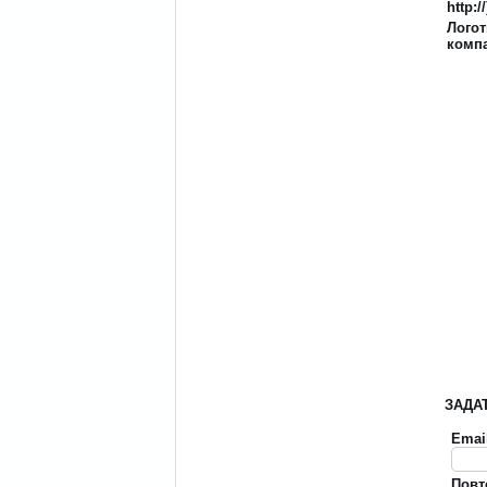
http://
Лого
комп
ЗАДА
Emai
Повт