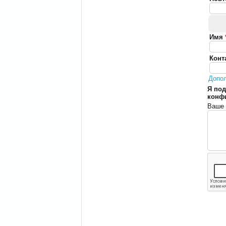
Имя
Конт
Допо
Я под
конф
Ваше 