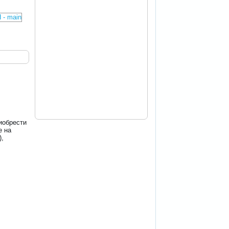
иобрести
е на
),