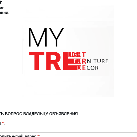
):
тип
ании:
ТЬ ВОПРОС ВЛАДЕЛЬЦУ ОБЪЯВЛЕНИЯ
l
*
:
орите e-mail адрес
*
: