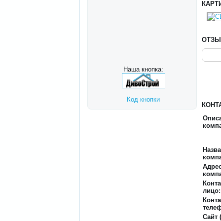
КАРТ
ОТЗ
Наша кнопка:
Код кнопки
КОНТ
Опис
комп
Назв
комп
Адре
комп
Конта
лицо:
Конт
телеф
Сайт 