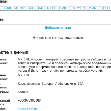
ИНКИ
ЫВЫ
Добавить отзыв
Нет отзывов к этому объявлению
АКТНЫЕ ДАННЫЕ
ание
MY TRE – проект, который позволяет не просто выбрать и пр
ании:
товар в Интернете, но и получить коммерческое предложени
основе уже сформированного перечня товара (спецификации
который Вы отправите нам, не прилагая особых усилий.
ание
MY TRE
ании:
с
Киев, проспект Валерия Лобановского, 39А
ании:
ктное
Галина
актный
+380675363388
он:
(без
mytre.com.ua