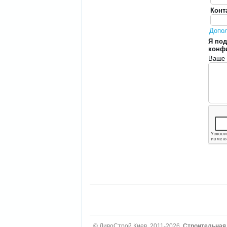
Конт
Допо
Я под
конф
Ваше 
© ДивоСтрой Киев, 2011-2026.
Строительная 