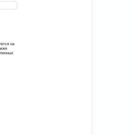
уется на
акже
шленных