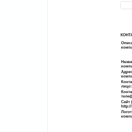
КОНТ
Опис
комп
Назв
комп
Адре
комп
Конта
лицо:
Конт
телеф
Сайт 
http://
Лого
комп