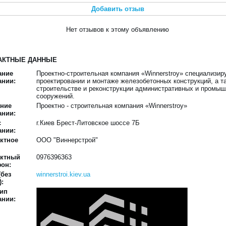
Добавить отзыв
Нет отзывов к этому объявлению
АКТНЫЕ ДАННЫЕ
ание
Проектно-строительная компания «Winnerstroy» специализир
ании:
проектировании и монтаже железобетонных конструкций, а т
строительстве и реконструкции административных и промы
сооружений.
ание
Проектно - строительная компания «Winnerstroy»
ании:
с
г.Киев Брест-Литовское шоссе 7Б
ании:
ктное
ООО "Виннерстрой"
актный
0976396363
он:
(без
winnerstroi.kiev.ua
):
тип
ании: