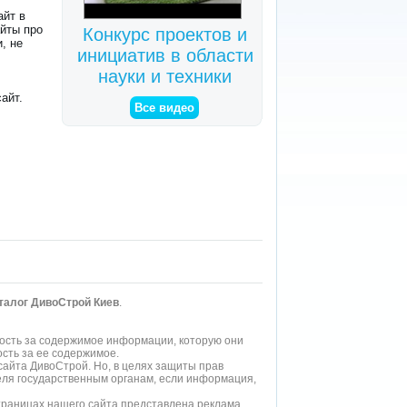
айт в
айты про
Конкурс проектов и
, не
инициатив в области
науки и техники
айт.
Все видео
аталог ДивоСтрой Киев
.
ость за содержимое информации, которую они
сть за ее содержимое.
айта ДивоСтрой. Но, в целях защиты прав
еля государственным органам, если информация,
страницах нашего
сайта
представлена реклама