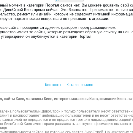
нный момент в категории
Портал
сайтов нет. Вы можете добавить свой с
ог ДивоСтрой Киев прямо сейчас. Это бесплатно. Принимаются только с
тельство, ремонт или дизайн, которые не содержат интимной информации
мируют наркотические вещества и не призывают к агрессии.
овые сайты проверяются администратором перед размещением.
ущество имеют те сайты, которые размещают обратную ссылку на наш с
 утверждения он опубликуется в категории Портал.
Контакты
Каталог ссылок
л, сайты Киев, магазины Киев, интернет-магазины Киев, компании Киев - к
влена пользователями ДивоСтрой и только пользователи несут ответственн
хранит и распространяет информацию пользователей и не несет ответственно
ьзователей не передается и не продается третьим лицам администрацией с
ия ДивоСтрой Киев имеет право разглашать частную информацию пользоват
лица.
нфиденциальности сайтов, на которые ссылается ДивоСтрой. На некоторых 