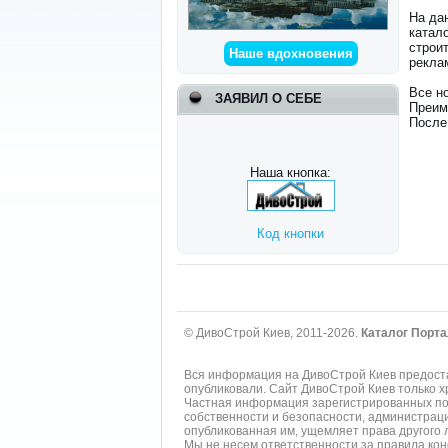
На да
катал
строи
Наше вдохновения
рекла
Все н
ЗАЯВИЛ О СЕБЕ
Преим
После
Наша кнопка:
Код кнопки
© ДивоСтрой Киев, 2011-2026.
Каталог Порта
Вся информация на ДивоСтрой Киев предоста
опубликовали. Сайт ДивоСтрой Киев только 
Частная информация зарегистрированных пол
собственности и безопасности, администрац
опубликованная им, ущемляет права другого 
Мы не несем ответственности за правила ко