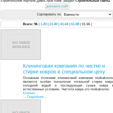
строительном портале ДивоСтрой Киев, раздел
Строительные сайты
.
ДОБАВИТЬ САЙТ
Сортировать по
Всего: 96
|
1-20
|
21-40
|
41-60
|
61-80
| 81-96 |
Клининговая компания по чистке и
стирке ковров в специальном цеху
Основным отличием клининговой компании moikakovro
является особая технология тотальной стирки ковр
холодной водой и последующая сушка ковра 
естественных условиях. Чистота ковра это moikakovrov
Клининг
...
Подробнее
...