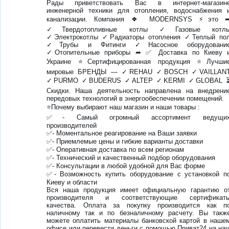
Рады приветствовать Вас в интернет-магазин
инженерной техники для отопления, водоснабжения 
канализации. Компания ❖ MODERNSYS ⚡это 
✓Твердотопливные котлы ✓Газовые котл
✓Электрокотлы ✓Радиаторы отопления ✓Теплый по
✓Трубы и Фитинги ✓Насосное оборудовани
✓Отопительные приборы ➦ ✅ Доставка по Киеву 
Украине ⭐Сертифицированная продукция ⭐Лучши
мировые БРЕНДЫ ― ✓REHAU ✓BOSCH ✓VAILLAN
✓PURMO ✓BUDERUS ✓ALTEP ✓KERMI ✓GLOBAL 
Скидки. Наша деятельность направлена на внедрени
передовых технологий в энергообеспечении помещений.
⭐Почему выбирают наш магазин и наши товары :
✅- Самый огромный ассортимент ведущи
производителей
✅- Моментальное реагирование на Ваши заявки
✅- Приемлемые цены и гибкие варианты доставки
✅- Оперативная доставка по всем регионам
✅- Технический и качественный подбор оборудования
✅- Консультации в любой удобной для Вас форме
✅- Возможность купить оборудование с установкой п
Киеву и области
Вся наша продукция имеет официальную гарантию о
производителя и соответствующие сертификат
качества. Оплата за покупку производится как п
наличному так и по безналичному расчету. Вы такж
можете оплатить материалы банковской картой в наше
офисе или перевести деньги с помощью Приват24 на на