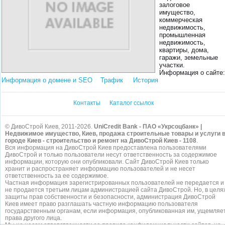
залоговое
имущество,
коммерческая
недвижимость,
промышленная
недвижимость,
квартиры, дома,
гаражи, земельные
участки.
Информация о сайте:
Информация о домене и SEO
Трафик
История
Контакты
Каталог ссылок
© ДивоСтрой Киев, 2011-2026.
UniCredit Bank - ПАО «Укрсоцбанк» |
Недвижимое имущество, Киев, продажа строительные товары и услуги 
городе Киев - строительство и ремонт на ДивоСтрой Киев - 1108
.
Вся информация на ДивоСтрой Киев предоставлена пользователями
ДивоСтрой и только пользователи несут ответственность за содержимое
информации, которую они опубликовали. Сайт ДивоСтрой Киев только
хранит и распространяет информацию пользователей и не несет
ответственность за ее содержимое.
Частная информация зарегистрированных пользователей не передается и
не продается третьим лицам администрацией сайта ДивоСтрой. Но, в целя
защиты прав собственности и безопасности, администрация ДивоСтрой
Киев имеет право разглашать частную информацию пользователя
государственным органам, если информация, опубликованная им, ущемляе
права другого лица.