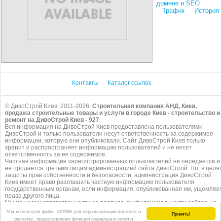
домене и SEO
Трафик
История
Контакты
Каталог ссылок
© ДивоСтрой Киев, 2011-2026.
Строительная компания АНД, Киев,
продажа строительные товары и услуги в городе Киев - строительство и
ремонт на ДивоСтрой Киев - 927
.
Вся информация на ДивоСтрой Киев предоставлена пользователями
ДивоСтрой и только пользователи несут ответственность за содержимое
информации, которую они опубликовали. Сайт ДивоСтрой Киев только
хранит и распространяет информацию пользователей и не несет
ответственность за ее содержимое.
Частная информация зарегистрированных пользователей не передается и
не продается третьим лицам администрацией сайта ДивоСтрой. Но, в целя
защиты прав собственности и безопасности, администрация ДивоСтрой
Киев имеет право разглашать частную информацию пользователя
государственным органам, если информация, опубликованная им, ущемляе
права другого лица.
Мы не несем ответственности за правила конфиденциальности сайтов, на
которые ссылается ДивоСтрой. На некоторых страницах нашего
сайта
Мы используем файлы cookie для персонализации контента и
Принять!
представлена реклама Google Adsense Advertising Network. Чтобы узнать
рекламы, предоставления функций социальных сетей и