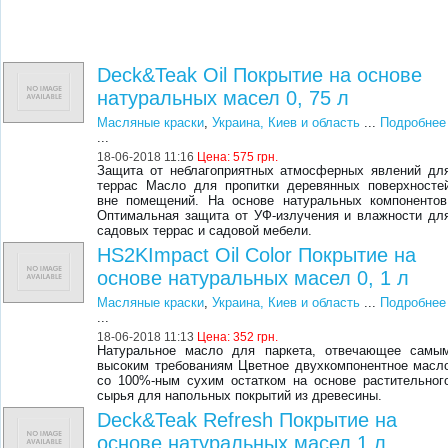
Deck&Teak Oil Покрытие на основе
натуральных масел 0, 75 л
Масляные краски
,
Украина, Киев и область
...
Подробнее
...
18-06-2018 11:16
Цена:
575 грн.
Защита от неблагоприятных атмосферных явлений дл
террас Масло для пропитки деревянных поверхносте
вне помещений. На основе натуральных компонентов
Оптимальная защита от УФ-излучения и влажности дл
садовых террас и садовой мебели.
HS2KImpact Oil Color Покрытие на
основе натуральных масел 0, 1 л
Масляные краски
,
Украина, Киев и область
...
Подробнее
...
18-06-2018 11:13
Цена:
352 грн.
Натуральное масло для паркета, отвечающее самы
высоким требованиям Цветное двухкомпонентное масл
со 100%-ным сухим остатком на основе растительног
сырья для напольных покрытий из древесины.
Deck&Teak Refresh Покрытие на
основе натуральных масел 1 л