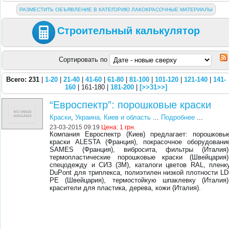
РАЗМЕСТИТЬ ОБЪЯВЛЕНИЕ В КАТЕГОРИЮ ЛАКОКРАСОЧНЫЕ МАТЕРИАЛЫ
Строительный калькулятор
Сортировать по
Всего: 231
|
1-20
|
21-40
|
41-60
|
61-80
|
81-100
|
101-120
|
121-140
|
141-
160
| 161-180 |
181-200
|
[>>31>>]
“Евроспектр”: порошковые краски
Краски
,
Украина, Киев и область
...
Подробнее
...
23-03-2015 09:19
Цена:
1 грн.
Компания Евроспектр (Киев) предлагает: порошковы
краски ALESTA (Франция), покрасочное оборудовани
SAMES (Франция), вибросита, фильтры (Италия)
термопластические порошковые краски (Швейцария)
спецодежду и СИЗ (3М), каталоги цветов RAL, пленк
DuPont для триплекса, полиэтилен низкой плотности LD
PE (Швейцария), термостойкую шпаклевку (Италия)
красители для пластика, дерева, кожи (Италия).