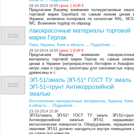
29-10-2014 16:05
Цена:
1 EUR €
Предлагаем Вашему вниманию полиуретановые эмал
торговой марки Sayerlack по самым низким ценам 
Украине, возможна колеровка по каталогам RAL, NCS
WC. Возможен подбор по образцу.
лакокрасочные материалы торговой
марки Герлак
Лаки
,
Украина, Киев и область
...
Подробнее
...
29-10-2014 16:05
Цена:
1 EUR €
Предлагаем Вашему вниманию лакокрасочны
материалы торговой марки Герлак по самым низки
ценам в Украине (нитрокрасители Лютофен и Аквафен
нитро лаки и грунты, изоляторы для смолянистых поро
древесины и т.
ЭП-51/эмаль ЭП-51* ГОСТ ТУ эмаль
ЭП-51=грунт Антикоррозийной
эмалью
Изготовление лакокрасочных материалов
,
Украина, Киев
и область
...
Подробнее
...
23-10-2014 15:36
ЭП-51/эмаль ЭП-51* ГОСТ ТУ эмаль ЭП-51=грун
Антикоррозийной эмалью ЭП-51 окрашиваю
металлические поверхности. Оборудование, окрашенно
эмалями ЭП-51 должно находиться внутри помещения 
на улице под навесом.