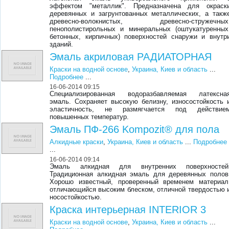
эффектом "металлик". Предназначена для окраск
деревянных и загрунтованных металлических, а такж
древесно-волокнистых, древесно-стружечных
пенополистирольных и минеральных (оштукатуренных
бетонных, кирпичных) поверхностей снаружи и внутр
зданий.
Эмаль акриловая РАДИАТОРНАЯ
Краски на водной основе
,
Украина, Киев и область
...
Подробнее
...
16-06-2014 09:15
Специализированная водоразбавляемая латексна
эмаль. Сохраняет высокую белизну, износостойкость 
эластичность, не размягчается под действие
повышенных температур.
Эмаль ПФ-266 Kompozit® для пола
Алкидные краски
,
Украина, Киев и область
...
Подробнее
...
16-06-2014 09:14
Эмаль алкидная для внутренних поверхностей
Традиционная алкидная эмаль для деревянных полов
Хорошо известный, проверенный временем материал
отличающийся высоким блеском, отличной твердостью 
носостойкостью.
Краска интерьерная INTERIOR 3
Краски на водной основе
,
Украина, Киев и область
...