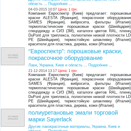
область
...
Подробнее
...
04-03-2015 10:07
Цена:
1 грн.
Компания Евроспектр (Киев) предлагает: порошковы
краски ALESTA (Франция), покрасочное оборудовани
SAMES (Франция), вибросита, фильтры (Италия)
термопластические порошковые краски (Швейцария)
спецодежду и СИЗ (3М), каталоги цветов RAL, пленк
DuPont для триплекса, полиэтилен низкой плотности LD
PE (Швейцария), термостойкую шпаклевку (Италия)
красители для пластика, дерева, кожи (Италия).
“Евроспектр”: порошковые краски,
покрасочное оборудование
Лаки
,
Украина, Киев и область
...
Подробнее
...
21-12-2014 13:17
Цена:
1 грн.
Компания Евроспектр (Киев) предлагает: порошковы
краски ALESTA (Франция), покрасочное оборудовани
SAMES (Франция), вибросита, фильтры (Италия)
термопластические порошковые краски (Швейцария)
спецодежду и СИЗ (3М), каталоги цветов RAL, пленк
DuPont для триплекса, полиэтилен низкой плотности LD
PE (Швейцария), термостойкую шпаклевку (Италия)
красители для пластика, дерева, кожи (Италия).
полиуретановые эмали торговой
марки Sayerlack
Другие лакокрасочные материалы
,
Украина, Киев и
область
...
Подробнее
...