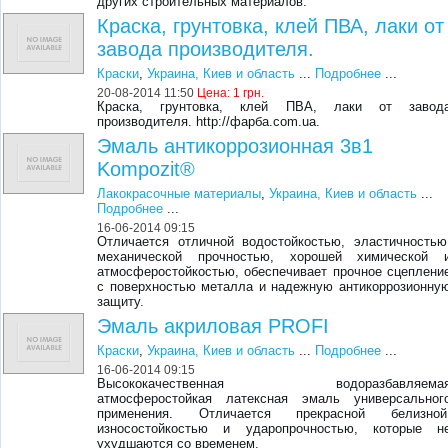
других строительных материалов.
Краска, грунтовка, клей ПВА, лаки от
завода производителя.
Краски
,
Украина, Киев и область
...
Подробнее
...
20-08-2014 11:50
Цена:
1 грн.
Краска, грунтовка, клей ПВА, лаки от завод
производителя. http://фарба.com.ua.
Эмаль антикоррозионная 3в1
Kompozit®
Лакокрасочные материалы
,
Украина, Киев и область
...
Подробнее
...
16-06-2014 09:15
Отличается отличной водостойкостью, эластичностью
механической прочностью, хорошей химической 
атмосферостойкостью, обеспечивает прочное сцеплени
с поверхностью металла и надежную антикоррозионну
защиту.
Эмаль акриловая PROFI
Краски
,
Украина, Киев и область
...
Подробнее
...
16-06-2014 09:15
Высококачественная водоразбавляема
атмосферостойкая латексная эмаль универсальног
применения. Отличается прекрасной белизной
износостойкостью и ударопрочностью, которые н
ухудшаются со временем.