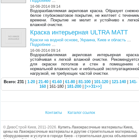
Подробнее
...
16-06-2014 09:14
Водоразбавляемая акриловая краска. Образует снежно
белое глубокоматовое покрытие, не желтеет с течение
времени. Покрытие не мелит и устойчиво к легко
влажной очистке.
Краска интерьерная ULTRA MATT
Краски на водной основе
,
Украина, Киев и область
...
Подробнее
...
16-06-2014 09:14
Водоразбавляемая акриловая интерьерная краска
устойчивая к легкой влажной очистке. Рекомендуетс
для окраски потолков и стен в помещениях 
нормальной влажностью и небольшой эксплуатационно
нагрузкой, не требующих частой очистки.
Всего: 231
|
1-20
|
21-40
|
41-60
|
61-80
|
81-100
|
101-120
|
121-140
|
141-
160
| 161-180 |
181-200
|
[>>31>>]
Контакты
Каталог ссылок
© ДивоСтрой Киев, 2011-2026.
Купить Лакокрасочные материалы Киев,
цены на Лакокрасочные материалы и другие строительные материалы,
оборудование и услуги в городе Киев - строительная доска объявлений