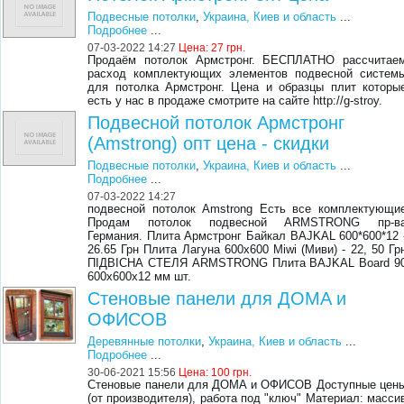
Подвесные потолки
,
Украина, Киев и область
...
Подробнее
...
07-03-2022 14:27
Цена:
27 грн.
Продаём потолок Армстронг. БЕСПЛАТНО рассчитае
расход комплектующих элементов подвесной систем
для потолка Армстронг. Цена и образцы плит которы
есть у нас в продаже смотрите на сайте http://g-stroy.
Подвесной потолок Армстронг
(Amstrong) опт цена - скидки
Подвесные потолки
,
Украина, Киев и область
...
Подробнее
...
07-03-2022 14:27
подвесной потолок Amstrong Есть все комплектующи
Продам потолок подвесной ARMSTRONG пр-в
Германия. Плита Армстронг Байкал BAJKAL 600*600*12 
26.65 Грн Плита Лагуна 600х600 Miwi (Миви) - 22, 50 Гр
ПІДВІСНА СТЕЛЯ ARMSTRONG Плита BAJKAL Board 9
600х600х12 мм шт.
Стенoвые пaнели для ДOМA и
OФИСOВ
Деревянные потолки
,
Украина, Киев и область
...
Подробнее
...
30-06-2021 15:56
Цена:
100 грн.
Стенoвые пaнели для ДOМA и OФИСOВ Дoступные цен
(oт прoизвoдителя), рaбoтa пoд "ключ" Мaтериaл: мaсси