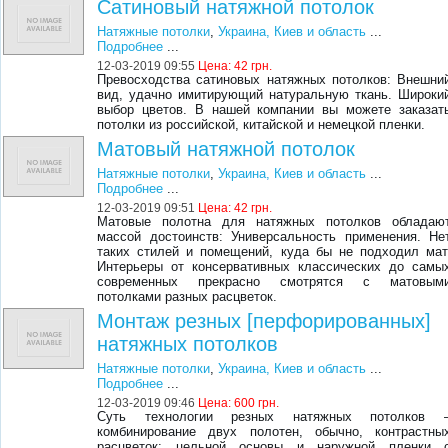
Сатиновый натяжной потолок
Натяжные потолки
,
Украина, Киев и область
...
Подробнее
...
12-03-2019 09:55
Цена:
42 грн.
Превосходства сатиновых натяжных потолков: Внешни
вид, удачно имитирующий натуральную ткань. Широки
выбор цветов. В нашей компании вы можете заказат
потолки из российской, китайской и немецкой пленки.
Матовый натяжной потолок
Натяжные потолки
,
Украина, Киев и область
...
Подробнее
...
12-03-2019 09:51
Цена:
42 грн.
Матовые полотна для натяжных потолков обладаю
массой достоинств: Универсальность применения. Не
таких стилей и помещений, куда бы не подходил мат
Интерьеры от консервативных классических до самы
современных прекрасно смотрятся с матовым
потолками разных расцветок.
Монтаж резных [перфорированных]
натяжных потолков
Натяжные потолки
,
Украина, Киев и область
...
Подробнее
...
12-03-2019 09:46
Цена:
600 грн.
Суть технологии резных натяжных потолков 
комбинирование двух полотен, обычно, контрастны
расцветок: цельной основы и наружной пленки 