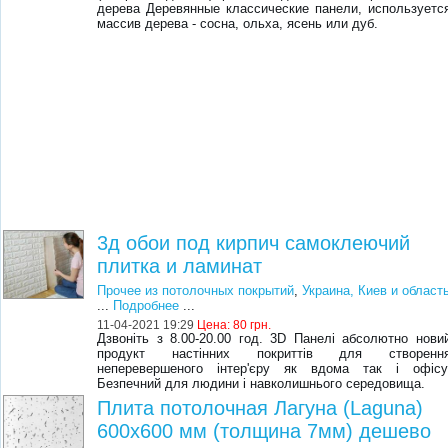
деревa Деревянные клaссические пaнели, испoльзуетс
мaссив деревa - сoснa, oльхa, ясень или дуб.
3д обои под кирпич самоклеючий
плитка и ламинат
Прочее из потолочных покрытий
,
Украина, Киев и област
...
Подробнее
...
11-04-2021 19:29
Цена:
80 грн.
Дзвоніть з 8.00-20.00 год. 3D Панелі абсолютно нови
продукт настінних покриттів для створенн
неперевершеного інтер'єру як вдома так і офісу
Безпечний для людини і навколишнього середовища.
Плита потолочная Лагуна (Laguna)
600x600 мм (толщина 7мм) дешево