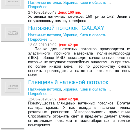
Натяжные потолки
,
Украина, Киев и область
...
Подробнее
...
27-10-2019 00:43
Цена:
160 грн.
Установка натяжных потолков. 160 грн за 1м2. Звонит
по указанному номеру телефона..
Натяжной потолок "GALAXY"
Натяжные потолки
,
Украина, Киев и область
...
Подробнее
...
12-03-2019 10:02
Цена:
42 грн.
Пленка для натяжных потолков производится и
эластичного прочного материала поливинилхлорид
(ПВХ). Завод MSD производит качественные полотна
которые не уступают европейским аналогам, но при это
по более низкой цене, что по достоинству смогл
оценить производители натяжных потолков во все
мире.
Глянцевый натяжной потолок
Натяжные потолки
,
Украина, Киев и область
...
Подробнее
...
12-03-2019 09:59
Цена:
42 грн.
Преимущества глянцевых натяжных потолков: Богата
палитра красок. У нас всегда в наличии пленк
различных расцветок. Универсальность применения
Способность отражать свет и предметы делает гляне
оптимальным потолком в малогабаритных и темны
помещениях.