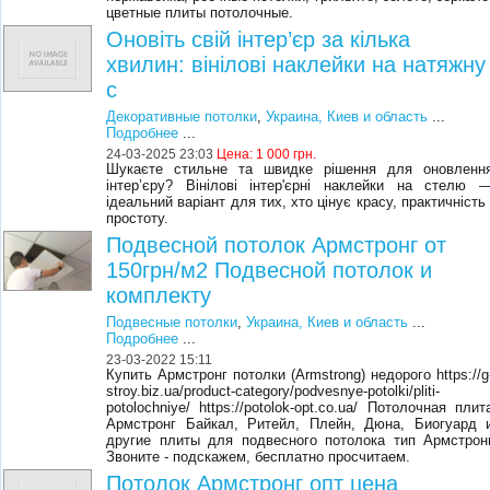
цветные плиты потолочные.
Оновіть свій інтер’єр за кілька
хвилин: вінілові наклейки на натяжну
с
Декоративные потолки
,
Украина, Киев и область
...
Подробнее
...
24-03-2025 23:03
Цена:
1 000 грн.
Шукаєте стильне та швидке рішення для оновленн
інтер’єру? Вінілові інтер'єрні наклейки на стелю 
ідеальний варіант для тих, хто цінує красу, практичність 
простоту.
Подвесной потолок Армстронг от
150грн/м2 Подвесной потолок и
комплекту
Подвесные потолки
,
Украина, Киев и область
...
Подробнее
...
23-03-2022 15:11
Купить Армстронг потолки (Armstrong) недорого https://g
stroy.biz.ua/product-category/podvesnye-potolki/pliti-
potolochniye/ https://potolok-opt.co.ua/ Потолочная плит
Армстронг Байкал, Ритейл, Плейн, Дюна, Биогуард 
другие плиты для подвесного потолока тип Армстрон
Звоните - подскажем, бесплатно просчитаем.
Потолок Армстронг опт цена