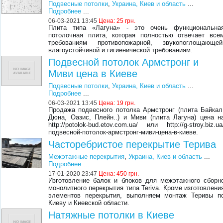
Подвесные потолки
,
Украина, Киев и область
...
Подробнее
...
06-03-2021 13:45
Цена:
25 грн.
Плита типа «Лагуна» - это очень функциональна
потолочная плита, которая полностью отвечает все
требованиям противопожарной, звукопоглощающей
влагоустойчивой и гигиенической требованиям.
Подвесной потолок Армстронг и
Миви цена в Киеве
Подвесные потолки
,
Украина, Киев и область
...
Подробнее
...
06-03-2021 13:45
Цена:
19 грн.
Продажа подвесного потолка Армстронг (плита Байкал
Дюна, Оазис, Плейн..) и Миви (плита Лагуна) цена н
http://potolok-bud.etov.com.ua/ или http://g-stroy.biz.ua
подвесной-потолок-армстронг-миви-цена-в-киеве.
Часторебристое перекрытие Терива
Межэтажные перекрытия
,
Украина, Киев и область
...
Подробнее
...
17-01-2020 23:47
Цена:
450 грн.
Изготовление балок и блоков для межэтажного сборн
монолитного перекрытия типа Teriva. Кроме изготовлени
элементов перекрытия, выполняем монтаж Теривы п
Киеву и Киевской области.
Натяжные потолки в Киеве