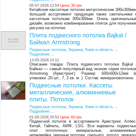
05-07-2026 12:54
Цена:
30 грн.
Китайские кассетные потолки металлические 300х300мм
большой ассортимент продукции также светильники 
кассетным потолкам 300х300мм. Очень оригинальны
дизайн, возможно комбинирование плиток для получени
рисунка на потолке.
Плита подвесного потолка Bajkal /
Байкал Armstrong
Подвесные потолки
,
Украина, Киев и область
...
Подробнее
...
13-05-2026 14:12
Описание товара: Плита подвесного потолка Bajkal 
Байкал — самый популярный вид эконом серии потолко
Armstrong (Армстронг). Размер: 600х600х12мм (
упаковке -20 шт., 7, 2 кв. м. ). Состав: минераловолокно.
Подвесные потолки. Кассеты
металлические, алюминиевые
плиты. Потолок
Подвесные потолки
,
Украина, Киев и область
...
Подробнее
...
01-05-2026 20:52
Цена:
60 грн.
Подвесной потолок в ассортименте Армстронг, Албес
Китай, Гайпель, АМФ, LSG. Все варианты подвесны
плит потолочных: минеральные, алюминиевые
нержавейка, реечные потолки, грильято, золото, зеркало