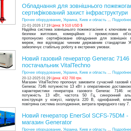
Обладнання для зовнішнього пожежогас
сертифікований захист інфраструктури
Прочее оборудование
,
Украина, Киев и область
...
Подробне
21-01-2026 17:19
Цена:
9 510 USD $
Надійна система зовнішнього пожежогасіння є ключовим 
безпеки житлових, комерційних і промислових об’є
пропонуємо сертифіковане обладнання для зовнішніх 
мереж, яке відповідає чинним державним стандартам У
забезпечує стабільну роботу в екстрених умовах.
Новий газовий генератор Generac 7146 
постачальник VitalTechno
Прочее оборудование
,
Украина, Киев и область
...
Подробне
20-12-2025 01:29
Цена:
432 700 грн.
Магазин VitalTechno пропонує замовити сучасний газовий 
Generac 7146 потужністю 13 кВт з оперативною доставкою.
характеристики генератора газового Generac 7146: но
потужність 13 кВт, частота 50 Гц, синхронний альт
конструкція у кожусі, напруга 220 В, однофазний, елек
повітряна система охолодження, витрата природного газу 7.
Новий генератор EnerSol SCFS-75DM -
магазин Generator
Прочее оборудование
,
Украина, Киев и область
...
Подробне