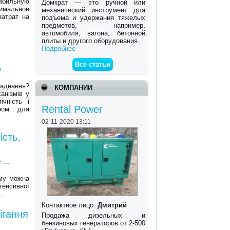
табильную
Домкрат — это ручной или
тимальное
механический инструмент для
затрат на
подъема и удержания тяжелых
предметов, например,
автомобиля, вагона, бетонной
плиты и другого оборудования.
Подробнее
Все статьи
е
...
аднання?
КОМПАНИИ
анізмів у
ічність і
Rental Power
ором для
02-11-2020 13:11
ість,
е
...
ому можна
енсивної
.
Контактное лицо:
Дмитрий
ігання
Продажа дизельных и
бензиновых генераторов от 2-500