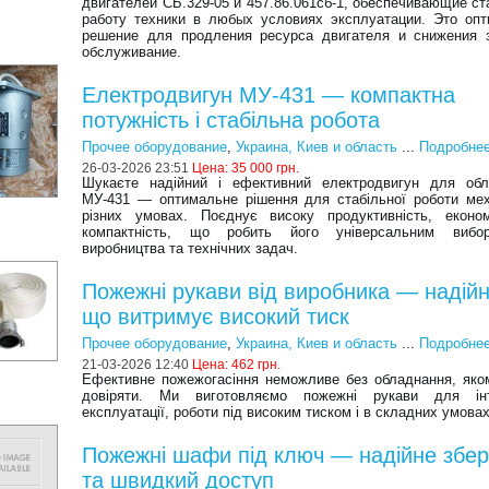
двигателей СБ.329-05 и 457.86.061сб-1, обеспечивающие с
работу техники в любых условиях эксплуатации. Это оп
решение для продления ресурса двигателя и снижения 
обслуживание.
Електродвигун МУ-431 — компактна
потужність і стабільна робота
Прочее оборудование
,
Украина, Киев и область
...
Подробне
26-03-2026 23:51
Цена:
35 000 грн.
Шукаєте надійний і ефективний електродвигун для обл
МУ-431 — оптимальне рішення для стабільної роботи мех
різних умовах. Поєднує високу продуктивність, економ
компактність, що робить його універсальним виб
виробництва та технічних задач.
Пожежні рукави від виробника — надійн
що витримує високий тиск
Прочее оборудование
,
Украина, Киев и область
...
Подробне
21-03-2026 12:40
Цена:
462 грн.
Ефективне пожежогасіння неможливе без обладнання, як
довіряти. Ми виготовляємо пожежні рукави для інт
експлуатації, роботи під високим тиском і в складних умовах
Пожежні шафи під ключ — надійне збер
та швидкий доступ