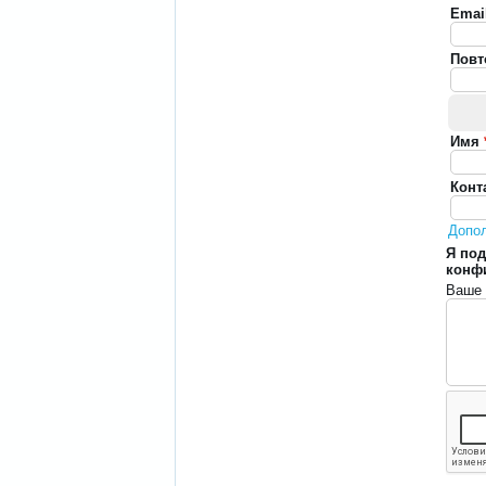
Emai
Повт
Имя
Конт
Допо
Я под
конф
Ваше 