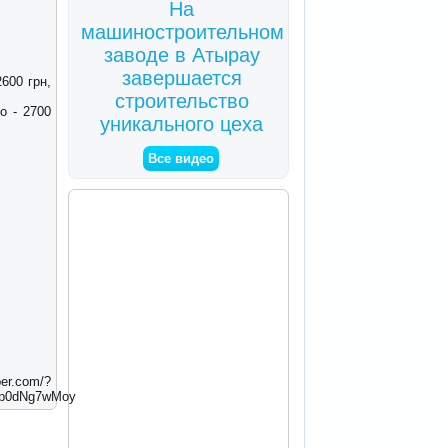
На
машиностроительном
заводе в Атырау
завершается
600 грн,
строительство
о - 2700
уникального цеха
Все видео
om/?
p0dNg7wMoy