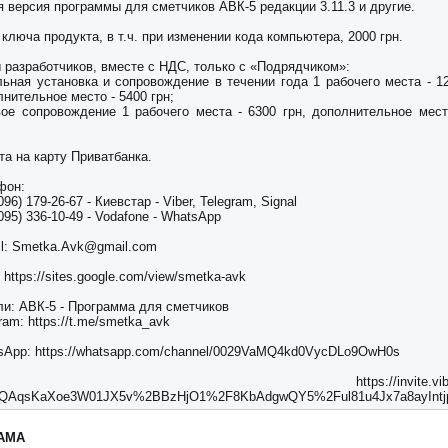
я версия программы для сметчиков АВК-5 редакции 3.11.3 и другие.
ключа продукта, в т.ч. при изменении кода компьютера, 2000 грн.
ы разработчиков, вместе с НДС, только с «Подрядчиком»:
льная установка и сопровождение в течении года 1 рабочего места - 12
нительное место - 5400 грн;
вое сопровождение 1 рабочего места - 6300 грн, дополнительное мест
та на карту Приватбанка.
фон:
096) 179-26-67 - Киевстар - Viber, Telegram, Signal
095) 336-10-49 - Vodafone - WhatsApp
il: Smetka.Avk@gmail.com
 https://sites.google.com/view/smetka-avk
ли: АВК-5 - Программа для сметчиков
ram: https://t.me/smetka_avk
sApp: https://whatsapp.com/channel/0029VaMQ4kd0VycDLo9OwH0s
ber: https://invite.viber.c
QAqsKaXoe3W01JX5v%2BBzHjO1%2F8KbAdgwQY5%2Ful81u4Jx7a8ayIntj
АМА