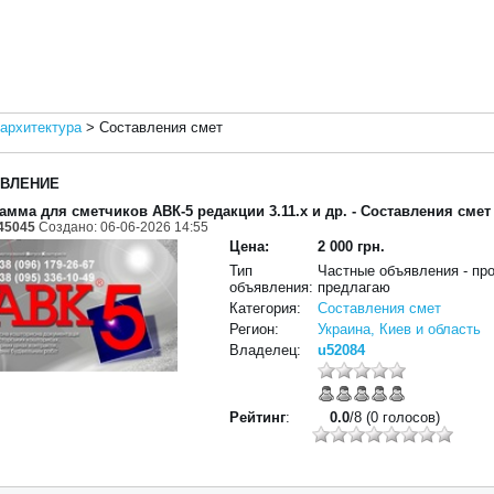
 архитектура
>
Составления смет
ВЛЕНИЕ
амма для сметчиков АВК-5 редакции 3.11.х и др.
- Составления смет
45045
Создано: 06-06-2026 14:55
Цена:
2 000 грн.
Тип
Частные объявления - пр
объявления:
предлагаю
Категория:
Составления смет
Регион:
Украина, Киев и область
Владелец:
u52084
Рейтинг
:
0.0
/8 (0 голосов)