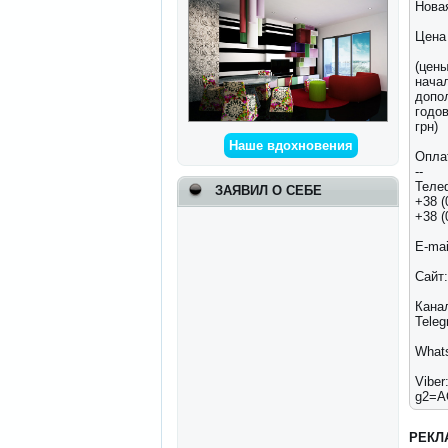
Нова
Цена 
(цен
нача
допол
годо
грн)
Наше вдохновения
Опла
--
Теле
ЗАЯВИЛ О СЕБЕ
+38 (
+38 (
E-ma
Сайт:
Кана
Teleg
What
Vi
g2=A
РЕКЛ