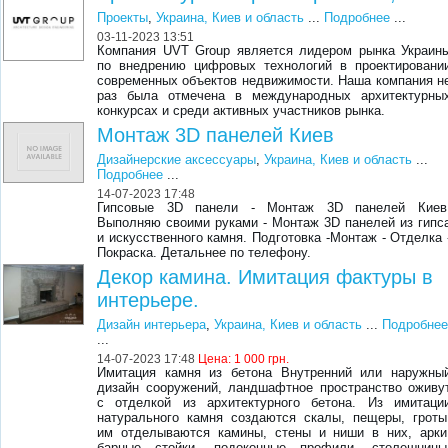
Проекты
,
Украина, Киев и область
...
Подробнее
...
03-11-2023 13:51
Компания UVT Group является лидером рынка Украин
по внедрению цифровых технологий в проектировани
современных объектов недвижимости. Наша компания н
раз была отмечена в международных архитектурны
конкурсах и среди активных участников рынка.
Монтаж 3D панелей Киев
Дизайнерские аксессуары
,
Украина, Киев и область
...
Подробнее
...
14-07-2023 17:48
Гипсовые 3D панели - Монтаж 3D панелей Киев
Выполняю своими руками - Монтаж 3D панелей из гипс
и искусственного камня. Подготовка -Монтаж - Отделка 
Покраска. Детальнее по телефону.
Декор камина. Имитация фактуры в
интерьере.
Дизайн интерьера
,
Украина, Киев и область
...
Подробне
...
14-07-2023 17:48
Цена:
1 000 грн.
Имитация камня из бетона Внутренний или наружны
дизайн сооружений, ландшафтное пространство оживу
с отделкой из архитектурного бетона. Из имитаци
натурального камня создаются скалы, пещеры, гроты
им отделываются камины, стены и ниши в них, арки
барные стойки, подоконные профили, столешницы