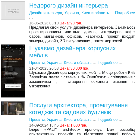
Недорого дизайн интерьера
Дизайн интерьера
,
Украина, Киев и область
...
Подробне
...
16-05-2026 03:10
Цена:
90 грн.
Предлагая свои услуги дизайнера интерьера. Занимаюс
проектированием частных домов, интерьеров кафе
баров, магазинов, офисов, квартир.В проект входит
замеры, дизайн, 3D визуализация, пакет чертежей.
Шукаємо дизайнера корпусних
меблів
Проекты
,
Украина, Киев и область
...
Подробнее
...
21-04-2025 20:53
Цена:
30 000 грн.
Шукаємо Дизайнера корпусних меблів Місце роботи Киї
Заробітна плата : ставка + % Обовʼязки: - спілкування 
замовником ; - створення ескізного рішення т
узгодження.
Послуги архітектора, проектування
котеджів та садових будинків
Проекты
,
Украина, Киев и область
...
Подробнее
...
14-09-2024 18:45
Цена:
1 000 грн.
Бюро «PALIY architect» пропонує Вам розробк
архітектурних проектів та підготовку повної робочо