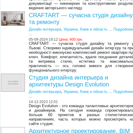
документації — інженерних та конструктивних розділів
ведення авторського нагляду.
CRAFTART — сучасна студія дизайну
та ремонту
Дизайн интерьера
,
Украина, Киев и область
...
Подробне
...
05-09-2024 19:12
Цена:
400 грн.
CRAFTART — сучасна студія дизайну та ремонту 
Львові. Створимо індивідуальний дизайн інтер’єру та пр
необхідності виконуємо комплексний ремонт квартири пі
ключ. Комфорт, елегантність, вдале поєднання детале
та витримка стилю, естетика та максимальн
практичність — ось головні вимоги для створенн
функціонального інтер'єру.
Студия дизайна интерьера и
архитектуры Design Evolution
Дизайн интерьера
,
Украина, Киев и область
...
Подробне
...
14-12-2023 12:01
Design Evolution - это команда талантливых архитекторо
и дизайнеров. На сегодня команда спроектировал
больше 60 проектов в разных стилистически
направлениях, часть которых можно просмотреть н
сайте студии.
Архитектурное проектирование, BIM