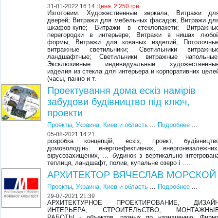
31-01-2022 16:14
Цена:
2 250 грн.
Изготовим: Художественные зеркала; Витражи дл
дверей; Витражи для мебельных фасадов; Витражи дл
шкафов-купе; Витражи в стеклопакети; Витражны
перегородки в интерьере; Витражи в нишах любо
формы; Витражи для кованых изделий; Потолочны
витражные светильники; Светильники витражны
ландшафтные; Светильники витражные напольные
Эксклюзивные индивидуальные художественны
изделия из стекла для интерьера и корпоративних целе
(часы, панно и т.
Проектування дома ескіз намірів
забудови будівництво під ключ,
проекти
Проекты
,
Украина, Киев и область
...
Подробнее
...
05-08-2021 14:21
розробка концепцій, ескіз, проект, будівництв
домоволодінь: енергоефективних, енергонезалежних
вірусозахищених, … будинок з вертикально інтегрован
теплиця, ландшафт, полив, купальне озеро і ….
АРХИТЕКТОР ВЯЧЕСЛАВ МОРСКОЙ
Проекты
,
Украина, Киев и область
...
Подробнее
...
29-07-2021 21:39
АРХИТЕКТУРНОЕ ПРОЕКТИРОВАНИЕ, ДИЗАЙ
ИНТЕРЬЕРА, СТРОИТЕЛЬСТВО, МОНТАЖНЫ
РАБОТЫ - объектов, разных по назначению. Фирм