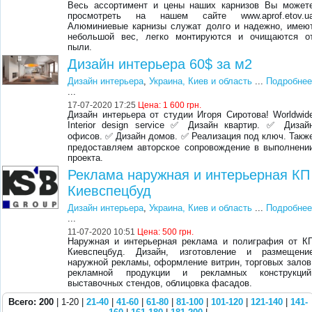
Весь ассортимент и цены наших карнизов Вы может
просмотреть на нашем сайте www.aprof.etov.u
Алюминиевые карнизы служат долго и надежно, имею
небольшой вес, легко монтируются и очищаются о
пыли.
Дизайн интерьера 60$ за м2
Дизайн интерьера
,
Украина, Киев и область
...
Подробне
...
17-07-2020 17:25
Цена:
1 600 грн.
Дизайн интерьера от студии Игоря Сиротова! Worldwid
Interior design service ✅ Дизайн квартир. ✅ Дизай
офисов. ✅ Дизайн домов. ✅ Реализация под ключ. Такж
предоставляем авторское сопровождение в выполнени
проекта.
Реклама наружная и интерьерная КП
Киевспецбуд
Дизайн интерьера
,
Украина, Киев и область
...
Подробне
...
11-07-2020 10:51
Цена:
500 грн.
Наружная и интерьерная реклама и полиграфия от К
Киевспецбуд. Дизайн, изготовление и размещени
наружной рекламы, оформление витрин, торговых залов
рекламной продукции и рекламных конструкций
выставочных стендов, облицовка фасадов.
Всего: 200
| 1-20 |
21-40
|
41-60
|
61-80
|
81-100
|
101-120
|
121-140
|
141-