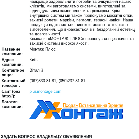
найкраще задовольнити потреби та очікування наших
клієнтів, ми виготовляємо системи, виготовлені за
індивідуальним замовленням та розміром. Крім
внутрішніх систем ми також пропонуємо москітні сітки,
захисні ролети, маркізи, перголи, терасні навіси. Наша
продукція відрізняється високою якістю та точністю
виготовлення, що виражається в її бездоганній естетиці
та довговічності.
Компанія «МОНТАЖ ПЛЮС» пропонує сонцезахисні та
захисні системи високої якості.
Название
Монтаж Плюс
компании:
Адрес
Київ
компании:
Контактное
Віталій
лицо:
Контактный
(067)830-81-81, (050)237-81-81
телефон:
Сайт (без
plusmontage.com
http://):
Логотип
компании:
ЗАДАТЬ ВОПРОС ВЛАДЕЛЬЦУ ОБЪЯВЛЕНИЯ