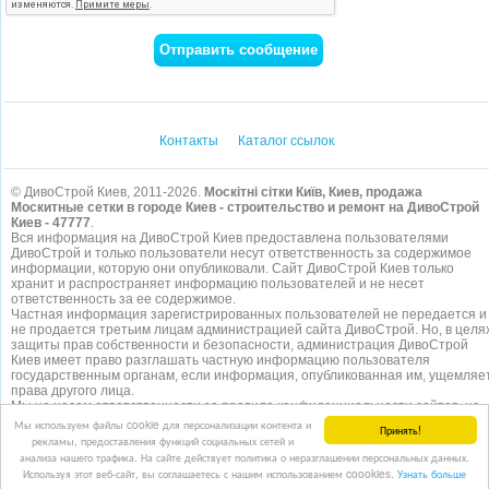
Контакты
Каталог ссылок
© ДивоСтрой Киев, 2011-2026.
Москітні сітки Київ, Киев, продажа
Москитные сетки в городе Киев - строительство и ремонт на ДивоСтрой
Киев - 47777
.
Вся информация на ДивоСтрой Киев предоставлена пользователями
ДивоСтрой и только пользователи несут ответственность за содержимое
информации, которую они опубликовали. Сайт ДивоСтрой Киев только
хранит и распространяет информацию пользователей и не несет
ответственность за ее содержимое.
Частная информация зарегистрированных пользователей не передается и
не продается третьим лицам администрацией сайта ДивоСтрой. Но, в целя
защиты прав собственности и безопасности, администрация ДивоСтрой
Киев имеет право разглашать частную информацию пользователя
государственным органам, если информация, опубликованная им, ущемляе
права другого лица.
Мы не несем ответственности за правила конфиденциальности сайтов, на
которые ссылается ДивоСтрой. На некоторых страницах нашего
сайта
Мы используем файлы cookie для персонализации контента и
Принять!
представлена реклама Google Adsense Advertising Network. Чтобы узнать
рекламы, предоставления функций социальных сетей и
подробней о правилах конфиденциальности Google
нажмите тут
.
анализа нашего трафика. На сайте действует политика о неразглашении персональных данных.
Используя этот веб-сайт, вы соглашаетесь с нашим использованием coookies.
Узнать больше