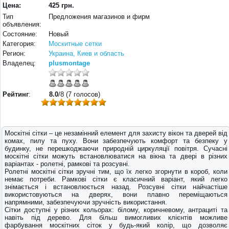
Цена:
425 грн.
Тип
Предложения магазинов и фирм
объявления:
Состояние:
Новый
Категория:
Москитные сетки
Регион:
Украина, Киев и область
Владелец:
plusmontage
Рейтинг
:
8.0
/8 (7 голосов)
Москітні сітки – це незамінний елемент для захисту вікон та дверей від
комах, пилу та пуху. Вони забезпечують комфорт та безпеку у
будинку, не перешкоджаючи природній циркуляції повітря. Сучасні
москітні сітки можуть встановлюватися на вікна та двері в різних
варіантах - ролетні, рамкові та розсувні.
Ролетні москітні сітки зручні тим, що їх легко згорнути в короб, коли
немає потреби. Рамкові сітки є класичний варіант, який легко
знімається і встановлюється назад. Розсувні сітки найчастіше
використовуються на дверях, вони плавно переміщаються
напрямними, забезпечуючи зручність використання.
Сітки доступні у різних кольорах: білому, коричневому, антрациті та
навіть під дерево. Для більш вимогливих клієнтів можливе
фарбування москітних сіток у будь-який колір, що дозволяє