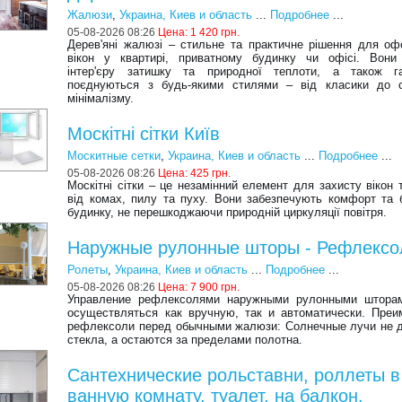
Жалюзи
,
Украина, Киев и область
...
Подробнее
...
05-08-2026 08:26
Цена:
1 420 грн.
Дерев'яні жалюзі – стильне та практичне рішення для о
вікон у квартирі, приватному будинку чи офісі. Вони
інтер'єру затишку та природної теплоти, а також га
поєднуються з будь-якими стилями – від класики до с
мінімалізму.
Москітні сітки Київ
Москитные сетки
,
Украина, Киев и область
...
Подробнее
...
05-08-2026 08:26
Цена:
425 грн.
Москітні сітки – це незамінний елемент для захисту вікон 
від комах, пилу та пуху. Вони забезпечують комфорт та 
будинку, не перешкоджаючи природній циркуляції повітря.
Наружные рулонные шторы - Рефлексо
Ролеты
,
Украина, Киев и область
...
Подробнее
...
05-08-2026 08:26
Цена:
7 900 грн.
Управление рефлексолями наружными рулонными штора
осуществляться как вручную, так и автоматически. Пре
рефлексоли перед обычными жалюзи: Солнечные лучи не 
стекла, а остаются за пределами полотна.
Сантехнические рольставни, роллеты в
ванную комнату, туалет, на балкон.