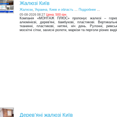
Жалюзі Київ
Жалюзи
,
Украина, Киев и область
...
Подробнее
...
05-08-2026 08:27
Цена:
500 грн.
Компанія «МОНТАЖ ПЛЮС» пропонує жалюзі – горизо
алюмінієві, дерев'яні, бамбукові, пластикові. Вертикальн
тканинні, пластикові, нитяні, ніч день. Рулонні, римсь
москітні сітки, захисні ролети, маркізи та перголи різних виді
Дерев'яні жалюзі Київ