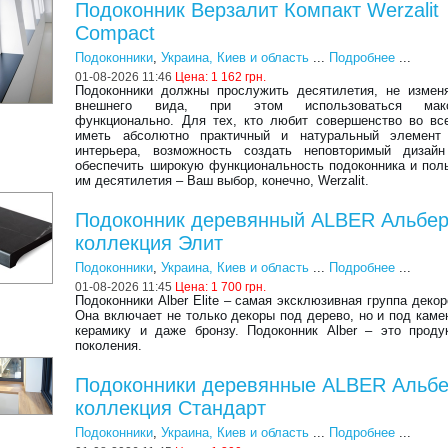
Подоконник Верзалит Компакт Werzalit
Compact
Подоконники
,
Украина, Киев и область
...
Подробнее
...
01-08-2026 11:46
Цена:
1 162 грн.
Подоконники должны прослужить десятилетия, не измен
внешнего вида, при этом использоваться макс
функционально. Для тех, кто любит совершенство во вс
иметь абсолютно практичный и натуральный элемент 
интерьера, возможность создать неповторимый дизайн
обеспечить широкую функциональность подоконника и пол
им десятилетия – Ваш выбор, конечно, Werzalit.
Подоконник деревянный ALBER Альбе
коллекция Элит
Подоконники
,
Украина, Киев и область
...
Подробнее
...
01-08-2026 11:45
Цена:
1 700 грн.
Подоконники Alber Elite – самая эксклюзивная группа декор
Она включает не только декоры под дерево, но и под камен
керамику и даже бронзу. Подоконник Alber – это проду
поколения.
Подоконники деревянные ALBER Альб
коллекция Стандарт
Подоконники
,
Украина, Киев и область
...
Подробнее
...