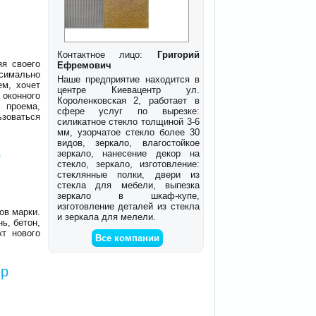
Контактное лицо:
Григорий
яя своего
Ефремович
имально
Наше предприятие находится в
ем, хочет
центре Киевацентр ул.
оконного
Короленковская 2, работает в
 проема,
сфере услуг по вырезке:
ьзоваться
силикатное стекло толщиной 3-6
мм, узорчатое стекло более 30
видов, зеркало, влагостойкое
р
зеркало, нанесение декор на
стекло, зеркало, изготовление:
стеклянные полки, двери из
стекла для мебели, выпезка
зеркало в шкаф-купе,
изготовление деталей из стекла
ов марки.
и зеркала для мелели.
ь, бетон,
кт нового
Все компании
ер