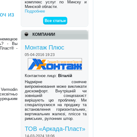
комплекс услуг по Минску и
Минской области.
Подробнее
юч из
Все статьи
КОМПАНИИ
 немецкое
ть? - Вы
Монтаж Плюс
 Пласт® -
05-04-2016 19:23
Контактное лицо:
Віталій
Надмірне сонячне
випромінювання може викликати
 Vermodin
дискомфорт. Внутрішній чи
сесвітньо
зовнішній сонцезахист
турецьким
вирішують цю проблему. Ми
спеціалізуємося на продажу та
встановлення горизонтальних,
вертикальних жалюзі, пліссе та
римських, рулонних штор.
ТОВ «Аркада-Пласт»
14-03-2024 18:06