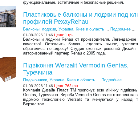
функциональные, эстетичные и безопасные решения.
Пластиковые балконы и лоджии под кл
профилей РехауRehau
Балконы, лоджии
,
Украина, Киев и область
...
Подробнее
...
01-08-2026 11:46
Цена:
1 грн.
Балконы и лоджии Rehau от производителя. Легендарное
качество! Остеклить балкон, сделать вынос, утепли
обратились по адресу! Студия оконных решений Дизайн
авторизованный партнер Rehau с 2005 года.
Підвіконня Werzalit Vermodin Gentas,
Туреччина
Подоконники
,
Украина, Киев и область
...
Подробнее
...
01-08-2026 11:46
Цена:
763 грн.
Компанія Дизайн Пласт ТМ пропонує всю лінійку підвіконь
Gentas, Туреччина. Вироби Vermodin Gentas виготовлені за в
відомою технологією Werzalit та іменуються у народі 
Верзалітом.