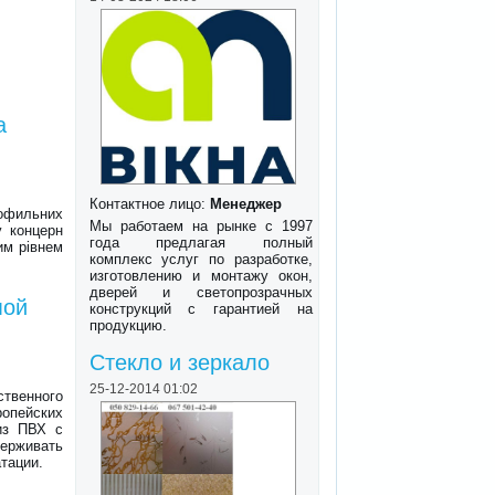
а
Контактное лицо:
Менеджер
офильних
Мы работаем на рынке с 1997
у концерн
года предлагая полный
им рівнем
комплекс услуг по разработке,
изготовлению и монтажу окон,
дверей и светопрозрачных
мой
конструкций с гарантией на
продукцию.
Стекло и зеркало
25-12-2014 01:02
твенного
ропейских
из ПВХ с
держивать
тации.