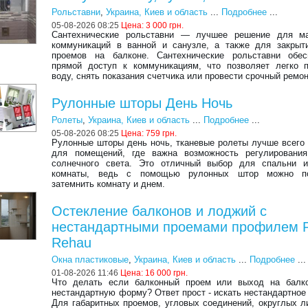
Рольставни
,
Украина, Киев и область
...
Подробнее
...
05-08-2026 08:25
Цена:
3 000 грн.
Сантехнические рольставни — лучшее решение для ма
коммуникаций в ванной и санузле, а также для закрыт
проемов на балконе. Сантехнические рольставни обес
прямой доступ к коммуникациям, что позволяет легко 
воду, снять показания счетчика или провести срочный ремон
Рулонные шторы День Ночь
Ролеты
,
Украина, Киев и область
...
Подробнее
...
05-08-2026 08:25
Цена:
759 грн.
Рулонные шторы день ночь, тканевые ролеты лучше всего
для помещений, где важна возможность регулирования
солнечного света. Это отличный выбор для спальни и
комнаты, ведь с помощью рулонных штор можно п
затемнить комнату и днем.
Остекление балконов и лоджий с
нестандартными проемами профилем 
Rehau
Окна пластиковые
,
Украина, Киев и область
...
Подробнее
...
01-08-2026 11:46
Цена:
16 000 грн.
Что делать если балконный проем или выход на балк
нестандартную форму? Ответ прост - искать нестандартное
Для габаритных проемов, угловых соединений, округлых л