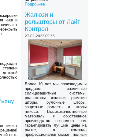
Подробнее
Жалюзи и
скировки
ия ниш и
рольшторы от Лайт
печивают
Контрол
перекрыть
т.
27-02-2023 09:56
 подходят
 степени
 детской
олностью
Более 10 лет мы производим и
продаем различные
солнцезащитные системы:
рольшторы, жалюзи, римские
Рехау
шторы, рулонные шторы,
защитные роллеты и шторы
плиссе. Высококачественные
материалы и собственное
производство позволяет нам
гарантировать лучшие цены на
он имеют
рынке, а команда
 решение!
профессионалов окажет полный
иний есть