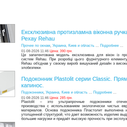
Ексклюзивна протизламна віконна ручк
Рехау Rehau
Прочее по окнам
,
Украина, Киев и область
...
Подробнее
...
01-08-2026 11:46
Цена:
390 грн.
Це запатентована модель ексклюзивна для вікон із пр
систем Rehau. При розробці цього фурнітурного елемент
Rehau об'єднав у своєму виробі вишуканий дизайн з висок
злобезпеки.
Подоконник Plastolit серии Classic. Пря
капинос.
Подоконники
,
Украина, Киев и область
...
Подробнее
...
01-08-2026 11:46
Цена:
285 грн.
Plastolit – это ультрапрочные подоконники отечес
производства с использованием экологически чистых ев
материалов. Основа подоконника Пластолит выполнена 
утолщенной структурой, что дает возможность изделию вы
большие нагрузки и придаёт высокую прочность при эксплуа