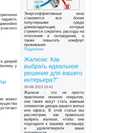
Энергоэффективные окна
формлення
становятся все более
 надають
популярными среди
рмонійно
домовладельцев, которые
учасного
стремятся сократить расходы на
отопление и охлаждение, а
также повысить комфорт
проживания.
Подробнее
Жалюзи: Как
та дверей
выбрать идеальное
безпеку у
решение для вашего
интерьера?"
ли
30-08-2023 10:41
Жалюзи - это не просто
практичное оконное покрытие,
ми может
они также могут стать важным
имущества
элементом декора вашего жилья
достигают
или офиса. В этой статье мы
рассмотрим, как правильно
выбрать жалюзи, чтобы они
подходили к вашему интерьеру
и удовлетворяли ваши
потребности.