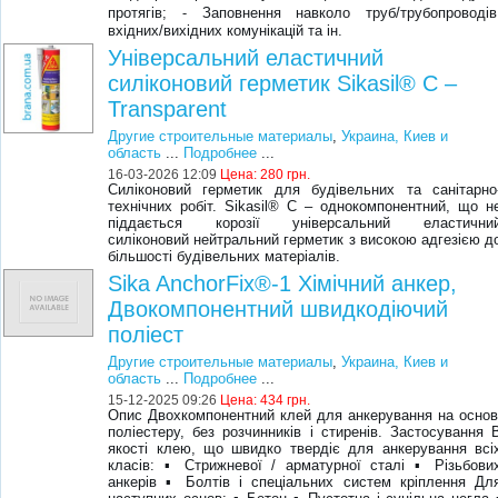
протягів; ⁃ Заповнення навколо труб/трубопроводів
вхідних/вихідних комунікацій та ін.
Універсальний еластичний
силіконовий герметик Sikasil® C –
Transparent
Другие строительные материалы
,
Украина, Киев и
область
...
Подробнее
...
16-03-2026 12:09
Цена:
280 грн.
Силіконовий герметик для будівельних та санітарно
технічних робіт. Sikasil® C – однокомпонентний, що н
піддається корозії універсальний еластичнии
силіконовий нейтральний герметик з високою адгезією д
більшості будівельних матеріалів.
Sika AnchorFix®-1 Хімічний анкер,
Двокомпонентний швидкодіючий
поліест
Другие строительные материалы
,
Украина, Киев и
область
...
Подробнее
...
15-12-2025 09:26
Цена:
434 грн.
Опис Двохкомпонентний клей для анкерування на основ
поліестеру, без розчинників і стиренів. Застосування 
якості клею, що швидко твердіє для анкерування всі
класів: ▪ Стрижневої / арматурної сталі ▪ Різьбови
анкерів ▪ Болтів і спеціальних систем кріплення Дл