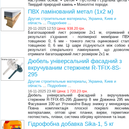
наступних основ: ▪ Бетон ▪ Пустотна і суцільна цегла 
Твердий природній камінь ▪ Монолітні породи.
ПВХ ламінований метал (1х2 м)
Другие строительные материалы
,
Украина, Киев и
область
...
Подробнее
...
20-11-2025 12:53
Цена:
938.20 грн.
Багатошаровий лист розміром 2х1 м, отриманий 
результаті з’єднання: - полімерної мембрани ПВ
товщиною 0, 6 мм - тонкого листа оцинкованої стал
товщиною 0, 6 мм. Ці шари з'єднуються між собою 
результаті спеціального ламінування, що дозволя
отримати багатошаровий лист розміром 2х1 м.
Дюбель універсальний фасадний з
вкручуваним стержнем R-TFIX-8S-
295
Другие строительные материалы
,
Украина, Киев и
область
...
Подробнее
...
16-11-2025 23:48
Цена:
1 720.23 грн.
Дюбель універсальний фасадний з вкручувани
стержнем R-TFIX-8S-295 Діаметр 8 мм Довжина 295 м
Фасування 100 шт Уточнюйте Вашу знижку у менеджера
Повна комплектація плоскої покрівлі якісним
матеріалами, оптові ціни: планки, вирви, герметики
геотекстиль, плівки, система обігріву кріплення та інше.
Гідрофобна добавка Sika-1, 5 кг