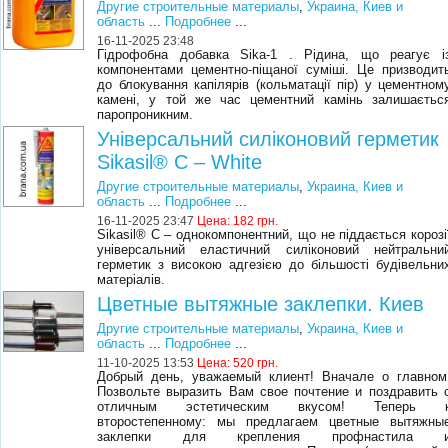
Другие строительные материалы
,
Украина, Киев и
область
...
Подробнее
...
16-11-2025 23:48
Гідрофобна добавка Sika-1 . Рідина, що реагує і
компонентами цементно-піщаної суміші. Це призводит
до блокування капілярів (кольматації пір) у цементном
камені, у той же час цементний камінь залишаєтьс
паропроникним.
Універсальний силіконовий герметик
Sikasil® C – White
Другие строительные материалы
,
Украина, Киев и
область
...
Подробнее
...
16-11-2025 23:47
Цена:
182 грн.
Sikasil® C – однокомпонентний, що не піддається корозіі
універсальний еластичний силіконовий нейтральнии
герметик з високою адгезією до більшості будівельни
матеріалів.
Цветные вытяжные заклепки. Киев
Другие строительные материалы
,
Украина, Киев и
область
...
Подробнее
...
11-10-2025 13:53
Цена:
520 грн.
Добрый день, уважаемый клиент! Вначале о главном
Позвольте выразить Вам свое почтение и поздравить 
отличным эстетическим вкусом! Теперь 
второстепенному: мы предлагаем цветные вытяжны
заклепки для крепления профнастила 