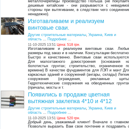
металлочерепицы производство Польша (не покупайт
дешевые китайские - они разрываются с невидимо
стороны при вытягивании, в следствии чего соединени
ненадежно).
Изготавливаем и реализуем
винтовые сваи.
Другие строительные материалы
,
Украина, Киев и
область
...
Подробнее
...
11-10-2025 13:51
Цена:
518 грн.
Изготавливаем и реализуем винтовые сваи. Любы
размеры под заказ и в наличии. Консультации бесплатно
Быстро и качественно. Винтовые сваи используются
Для малоэтажного домостроения (основания н
болотистых грунтах; строительство, ограниченное п
времени) В качестве фундаментов для ЛЭП и мачт Дл
каркасных зданий и сооружений (ангары, склады) Легки
сооружения (ограждения, рекламные щиты
Гидротехнические сооружения на обводненных грунта
(причалы, мосты и т.
Появились в продаже цветная
вытяжная заклепка 4*10 и 4*12
Другие строительные материалы
,
Украина, Киев и
область
...
Подробнее
...
11-10-2025 13:51
Цена:
520 грн.
Добрый день, уважаемый клиент! Вначале о главном
Позвольте выразить Вам свое почтение и поздравить 