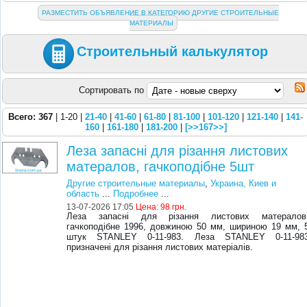
РАЗМЕСТИТЬ ОБЪЯВЛЕНИЕ В КАТЕГОРИЮ ДРУГИЕ СТРОИТЕЛЬНЫЕ
МАТЕРИАЛЫ
Строительный калькулятор
Сортировать по
Всего: 367
| 1-20 |
21-40
|
41-60
|
61-80
|
81-100
|
101-120
|
121-140
|
141-
160
|
161-180
|
181-200
|
[>>167>>]
Леза запасні для різання листових
матералов, гачкоподібне 5шт
Другие строительные материалы
,
Украина, Киев и
область
...
Подробнее
...
13-07-2026 17:05
Цена:
98 грн.
Леза запасні для різання листових матералов
гачкоподібне 1996, довжиною 50 мм, шириною 19 мм, 
штук STANLEY 0-11-983. Леза STANLEY 0-11-98
призначені для різання листових матеріалів.