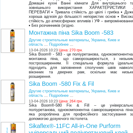
Домашні кухні Ванні кімнати Для внутрішнього т
зовнішнього використання ХАРАКТЕРИСТИКИ 
ПЕРЕВАГИ ▪ Тривала стійкість до цвілі і грибка ▪ Дуж
хороша адгезія до більшості непористих основ ▪ Висок
стійкість до атмосферних впливів і УФ – випромінюванн
▪ Без розчинників (згідно.
Монтажна піна Sika Boom -583
Другие строительные материалы
,
Украина, Киев и
область
...
Подробнее
...
13-04-2026 10:23
Цена:
270 грн.
Sika Boom® - 583 - це поліуретанова, однокомпонентна
монтажна піна, що саморозширюється, з низьки
построзширенням. Її спеціальна формула ідеальн
підходить для заповнення сполучних швів навкол
віконних та дверних рам, оскільки має низьк
розширення.
Sika Boom -580 Fix & Fil
Другие строительные материалы
,
Украина, Киев и
область
...
Подробнее
...
13-04-2026 10:23
Цена:
264 грн.
Sika Boom®-580 Fix & Fill – це універсальн
поліуретанова, однокомпонентна саморозширююча піна
яка розроблена для професійного застосування з
допомогою дозуючого пістолета.
Sikaflex®-11FC All-in-One Purform
універсальний поліуретановий клей