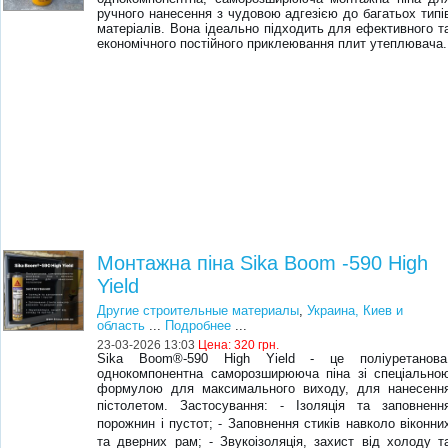
ручного нанесення з чудовою адгезією до багатьох типі
матеріалів. Вона ідеально підходить для ефективного т
економічного постійного приклеювання плит утеплювача.
Монтажна піна Sika Boom -590 High
Yield
Другие строительные материалы
,
Украина, Киев и
область
...
Подробнее
...
23-03-2026 13:03
Цена:
320 грн.
Sika Boom®-590 High Yield - це поліуретанова
однокомпонентна саморозширююча піна зі спеціально
формулою для максимального виходу, для нанесенн
пістолетом. Застосування: ⁃ Ізоляція та заповненн
порожнин і пустот; ⁃ Заповнення стиків навколо віконни
та дверних рам; ⁃ Звукоізоляція, захист від холоду т