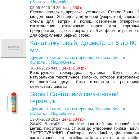
область
...
Подробнее
...
05-05-2026 14:25
Цена:
550 грн.
Стекло, продажа, прирезка, установка. Стекло 3 мм - 
мм для окон, 20 видов для дверей (узорчатое), зеркала
стекла для витрин и полок, сверление отверстий
изготовление стеклянных полок для торговы
предприятий, вырезка зеркал любых форм и размеро
для оформления барных стоек.
Канат джутовый, Диаметр от 6 до 60
мм.
Другие строительные материалы
,
Украина, Киев и
область
...
Подробнее
...
30-04-2026 04:05
Цена:
1.50 грн.
Конструкция: трехпрядная, крученая. Джут – эт
натуральное текстильное волокно, которое изготовлен
из растения джут. Джут относится к растения
семейства липовых.
Sanisil Санітарний силіконовий
герметик
Другие строительные материалы
,
Украина, Киев и
область
...
Подробнее
...
13-04-2026 10:27
Цена:
204 грн.
Sika® Sanisil® – однокомпонентний силіконовий гер
метик, тиксотропний, стійкий до утворення грибка і цвілі
ЗАСТОСУВАННЯ Санітарні або інші ущільнювальн
застосування, де потрібна стійкість до цвілі та грибк