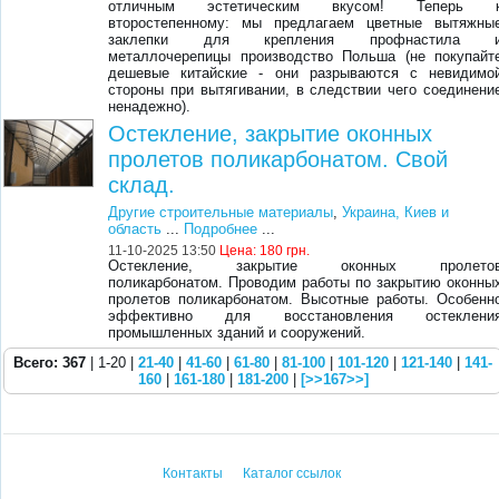
отличным эстетическим вкусом! Теперь 
второстепенному: мы предлагаем цветные вытяжны
заклепки для крепления профнастила 
металлочерепицы производство Польша (не покупайт
дешевые китайские - они разрываются с невидимо
стороны при вытягивании, в следствии чего соединени
ненадежно).
Остекление, закрытие оконных
пролетов поликарбонатом. Свой
склад.
Другие строительные материалы
,
Украина, Киев и
область
...
Подробнее
...
11-10-2025 13:50
Цена:
180 грн.
Остекление, закрытие оконных пролето
поликарбонатом. Проводим работы по закрытию оконны
пролетов поликарбонатом. Высотные работы. Особенн
эффективно для восстановления остеклени
промышленных зданий и сооружений.
Всего: 367
| 1-20 |
21-40
|
41-60
|
61-80
|
81-100
|
101-120
|
121-140
|
141-
160
|
161-180
|
181-200
|
[>>167>>]
Контакты
Каталог ссылок