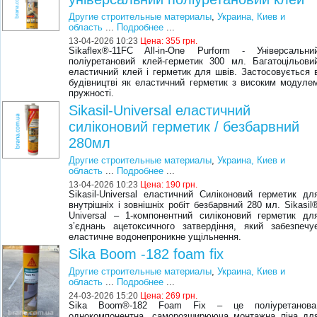
Другие строительные материалы
,
Украина, Киев и
область
...
Подробнее
...
13-04-2026 10:23
Цена:
355 грн.
Sikaflex®-11FC All-in-One Purform - Універсальни
поліуретановий клей-герметик 300 мл. Багатоцільови
еластичний клей і герметик для швів. Застосовується 
будівництві як еластичний герметик з високим модуле
пружності.
Sikasil-Universal еластичний
силіконовий герметик / безбарвний
280мл
Другие строительные материалы
,
Украина, Киев и
область
...
Подробнее
...
13-04-2026 10:23
Цена:
190 грн.
Sikasil-Universal еластичний Силіконовий герметик дл
внутрішніх і зовнішніх робіт безбарвний 280 мл. Sikasil
Universal – 1-компонентний силіконовий герметик дл
з’єднань ацетоксичного затвердіння, який забезпечу
еластичне водонепроникне ущільнення.
Sika Boom -182 foam fix
Другие строительные материалы
,
Украина, Киев и
область
...
Подробнее
...
24-03-2026 15:20
Цена:
269 грн.
Sika Boom®-182 Foam Fix – це поліуретанова
однокомпонентна, саморозширююча монтажна піна дл