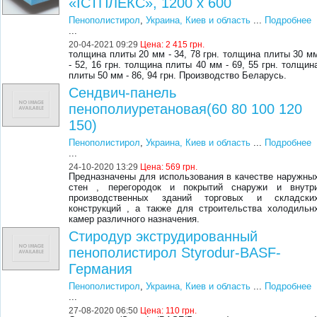
«ІСТПЛЕКС», 1200 х 600
Пенополистирол
,
Украина, Киев и область
...
Подробнее
...
20-04-2021 09:29
Цена:
2 415 грн.
толщина плиты 20 мм - 34, 78 грн. толщина плиты 30 м
- 52, 16 грн. толщина плиты 40 мм - 69, 55 грн. толщин
плиты 50 мм - 86, 94 грн. Производство Беларусь.
Сендвич-панель
пенополиуретановая(60 80 100 120
150)
Пенополистирол
,
Украина, Киев и область
...
Подробнее
...
24-10-2020 13:29
Цена:
569 грн.
Предназначены для использования в качестве наружны
стен , перегородок и покрытий снаружи и внутр
производственных зданий торговых и складски
конструкций , а также для строительства холодильн
камер различного назначения.
Стиродур экструдированный
пенополистирол Styrodur-BASF-
Германия
Пенополистирол
,
Украина, Киев и область
...
Подробнее
...
27-08-2020 06:50
Цена:
110 грн.