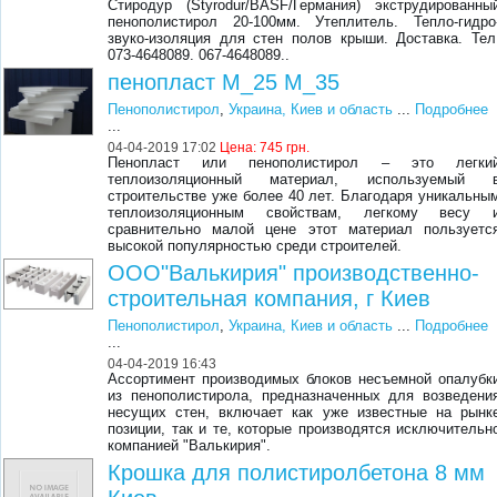
Стиродур (Styrodur/BASF/Германия) экструдированны
пенополистирол 20-100мм. Утеплитель. Тепло-гидро
звуко-изоляция для стен полов крыши. Доставка. Тел
073-4648089. 067-4648089..
пенопласт М_25 М_35
Пенополистирол
,
Украина, Киев и область
...
Подробнее
...
04-04-2019 17:02
Цена:
745 грн.
Пенопласт или пенополистирол – это легки
теплоизоляционный материал, используемый 
строительстве уже более 40 лет. Благодаря уникальны
теплоизоляционным свойствам, легкому весу 
сравнительно малой цене этот материал пользуетс
высокой популярностью среди строителей.
ООО"Валькирия" производственно-
строительная компания, г Киев
Пенополистирол
,
Украина, Киев и область
...
Подробнее
...
04-04-2019 16:43
Ассортимент производимых блоков несъемной опалубк
из пенополистирола, предназначенных для возведени
несущих стен, включает как уже известные на рынк
позиции, так и те, которые производятся исключительн
компанией "Валькирия".
Крошка для полистиролбетона 8 мм