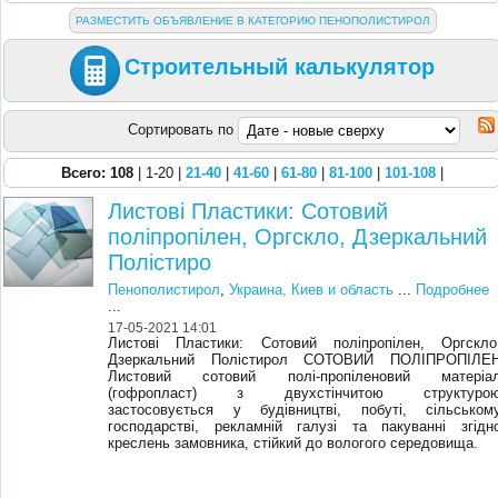
РАЗМЕСТИТЬ ОБЪЯВЛЕНИЕ В КАТЕГОРИЮ ПЕНОПОЛИСТИРОЛ
Строительный калькулятор
Сортировать по
Всего: 108
| 1-20 |
21-40
|
41-60
|
61-80
|
81-100
|
101-108
|
Листові Пластики: Сотовий
поліпропілен, Оргскло, Дзеркальний
Полістиро
Пенополистирол
,
Украина, Киев и область
...
Подробнее
...
17-05-2021 14:01
Листові Пластики: Сотовий поліпропілен, Оргскло
Дзеркальний Полістирол СОТОВИЙ ПОЛІПРОПІЛЕ
Листовий сотовий полі-пропіленовий матеріа
(гофропласт) з двухстінчитою структуро
застосовується у будівництві, побуті, сільськом
господарстві, рекламній галузі та пакуванні згідн
креслень замовника, стійкий до вологого середовища.