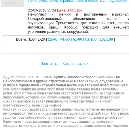
Пенополистирол
,
Украина, Киев и область
...
Подробнее
...
22-03-2018 15:34
Цена:
1 065 грн.
Пенопласт - легкий и долговечный материал
Пожаробезопасный, обеспечивает телпо- 
звукоизоляцию.Применяется для изоляции стен, полов
потолков, крыш. Хорошо подходит для внешнег
утепления различных сооружений.
Всего: 108
| 1-20 |
21-40
|
41-60
|
61-80
|
81-100
|
101-108
|
Контакты
Каталог ссылок
© ДивоСтрой Киев, 2011-2026.
Купить Пенополистирол Киев, цены на
Пенополистирол и другие строительные материалы, оборудование и
услуги в городе Киев - строительная доска объявлений ДивоСтрой Киев
.
Вся информация на ДивоСтрой Киев предоставлена пользователями
ДивоСтрой и только пользователи несут ответственность за содержимое
информации, которую они опубликовали. Сайт ДивоСтрой Киев только
хранит и распространяет информацию пользователей и не несет
ответственность за ее содержимое.
Частная информация зарегистрированных пользователей не передается и
не продается третьим лицам администрацией сайта ДивоСтрой. Но, в целя
защиты прав собственности и безопасности, администрация ДивоСтрой
Киев имеет право разглашать частную информацию пользователя
государственным органам, если информация, опубликованная им, ущемляе