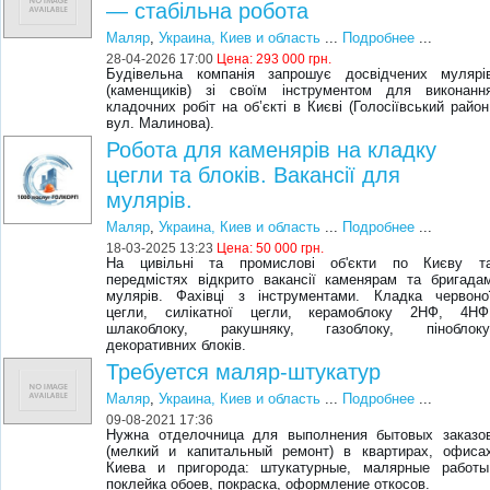
— стабільна робота
Маляр
,
Украина, Киев и область
...
Подробнее
...
28-04-2026 17:00
Цена:
293 000 грн.
Будівельна компанія запрошує досвідчених мулярі
(каменщиків) зі своїм інструментом для виконанн
кладочних робіт на об’єкті в Києві (Голосіївський район
вул. Малинова).
Робота для каменярів на кладку
цегли та блоків. Вакансії для
мулярів.
Маляр
,
Украина, Киев и область
...
Подробнее
...
18-03-2025 13:23
Цена:
50 000 грн.
На цивільні та промислові об'єкти по Києву т
передмістях відкрито вакансії каменярам та бригада
мулярів. Фахівці з інструментами. Кладка червоно
цегли, силікатної цегли, керамоблоку 2НФ, 4НФ
шлакоблоку, ракушняку, газоблоку, піноблоку
декоративних блоків.
Требуется маляр-штукатур
Маляр
,
Украина, Киев и область
...
Подробнее
...
09-08-2021 17:36
Нужна отделочница для выполнения бытовых заказо
(мелкий и капитальный ремонт) в квартирах, офиса
Киева и пригорода: штукатурные, малярные работы
поклейка обоев, покраска, оформление откосов.