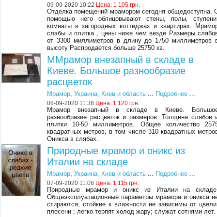
09-09-2020 10:22
Цена:
1 105 грн.
Отделка помещений мрамором сегодня общедоступна. 
помощью него облицовывают стены, полы, ступени
комнаты в загородных коттеджах и квартирах. Мрамо
слэбы и плитка , цены ниже чем везде Размеры слябо
от 3300 миллиметров в длину до 1750 миллиметров 
высоту Распродается больше 25750 кв.
ММрамор внезапный в складе в
Киеве. Большое разнообразие
расцветок
Мрамор
,
Украина, Киев и область
...
Подробнее
...
08-09-2020 11:38
Цена:
1 120 грн.
Мрамор внезапный в складе в Киеве. Большо
разнообразие расцветок и размеров. Толщина слябов 
плитки 10-50 миллиметров. Общее количество 257
квадратных метров, в том числе 310 квадратных метро
Оникса в слябах.
Природные мрамор и оникс из
Италии на складе
Мрамор
,
Украина, Киев и область
...
Подробнее
...
07-09-2020 11:08
Цена:
1 115 грн.
Природные мрамор и оникс из Италии на складе
Общеэксплуатационные параметры мрамора и оникса н
стираются; стойкие к влажности не зависимы от цвели
плесени ; легко терпят холод жару; служат сотнями лет.