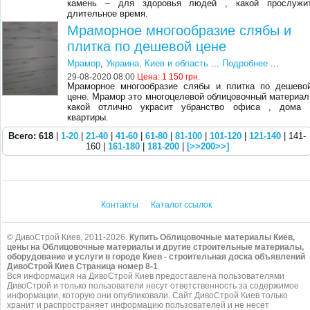
камень – для здоровья людей , какой прослужи
длительное время.
Мраморное многообразие слябы и
плитка по дешевой цене
Мрамор
,
Украина, Киев и область
...
Подробнее
...
29-08-2020 08:00
Цена:
1 150 грн.
Мраморное многообразие слябы и плитка по дешево
цене. Мрамор это многоцелевой облицовочный материал
какой отлично украсит убранство офиса , дома 
квартиры.
Всего: 618
|
1-20
|
21-40
|
41-60
|
61-80
|
81-100
|
101-120
|
121-140
| 141-
160 |
161-180
|
181-200
|
[>>200>>]
Контакты
Каталог ссылок
© ДивоСтрой Киев, 2011-2026.
Купить Облицовочные материалы Киев,
цены на Облицовочные материалы и другие строительные материалы,
оборудование и услуги в городе Киев - строительная доска объявлений
ДивоСтрой Киев Страница номер 8-1
.
Вся информация на ДивоСтрой Киев предоставлена пользователями
ДивоСтрой и только пользователи несут ответственность за содержимое
информации, которую они опубликовали. Сайт ДивоСтрой Киев только
хранит и распространяет информацию пользователей и не несет