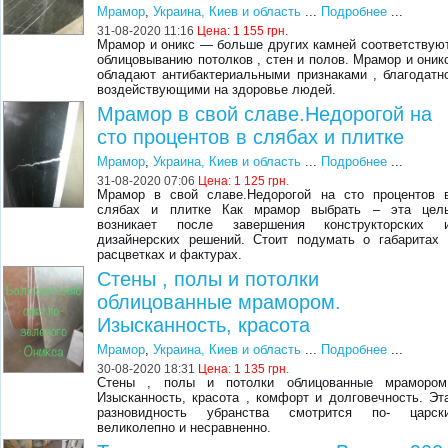
Мрамор
,
Украина, Киев и область
...
Подробнее
...
31-08-2020 11:16
Цена:
1 155 грн.
Мрамор и оникс — больше других камней соответствую
облицовыванию потолков , стен и полов. Мрамор и оник
обладают антибактериальными признаками , благодатн
воздействующими на здоровье людей.
Мрамор в свой славе.Недорогой на
сто процентов в слябах и плитке
Мрамор
,
Украина, Киев и область
...
Подробнее
...
31-08-2020 07:06
Цена:
1 125 грн.
Мрамор в свой славе.Недорогой на сто процентов 
слябах и плитке Как мрамор выбрать – эта цел
возникает после завершения конструкторских 
дизайнерских решений. Стоит подумать о габаритах 
расцветках и фактурах.
Стены , полы и потолки
облицованные мрамором.
Изысканность, красота
Мрамор
,
Украина, Киев и область
...
Подробнее
...
30-08-2020 18:31
Цена:
1 135 грн.
Стены , полы и потолки облицованные мрамором
Изысканность, красота , комфорт и долговечность. Эт
разновидность убранства смотрится по- царск
великолепно и несравненно.