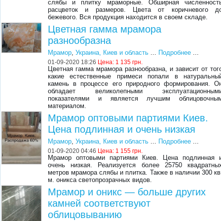
слябы и плитку мраморные. Обширная численност
расцветок и размеров. Цвета от коричневого д
бежевого. Вся продукция находится в своем складе.
Цветная гамма мрамора
разнообразна
Мрамор
,
Украина, Киев и область
...
Подробнее
...
01-09-2020 18:26
Цена:
1 135 грн.
Цветная гамма мрамора разнообразна, и зависит от тог
какие естественные примеси попали в натуральны
камень в процессе его природного формирования. О
обладает великолепными эксплуатационным
показателями и является лучшим облицовочны
материалом.
Мрамор оптовыми партиями Киев.
Цена подлинная и очень низкая
Мрамор
,
Украина, Киев и область
...
Подробнее
...
01-09-2020 04:46
Цена:
1 155 грн.
Мрамор оптовыми партиями Киев. Цена подлинная 
очень низкая. Реализуется более 25750 квадратны
метров мрамора слябы и плитка. Также в наличии 300 кв
м. оникса светопрозрачных видов.
Мрамор и оникс — больше других
камней соответствуют
облицовыванию