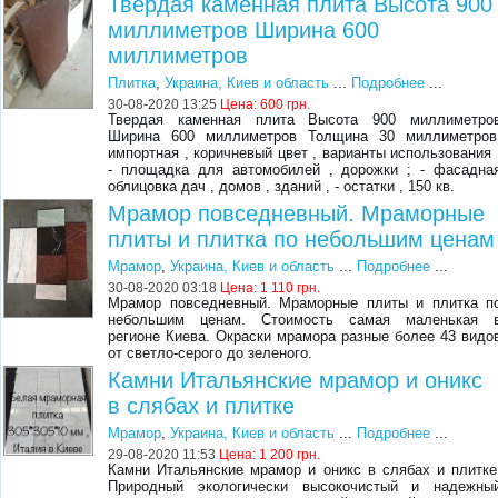
Твердая каменная плита Высота 900
миллиметров Ширина 600
миллиметров
Плитка
,
Украина, Киев и область
...
Подробнее
...
30-08-2020 13:25
Цена:
600 грн.
Твердая каменная плита Высота 900 миллиметро
Ширина 600 миллиметров Толщина 30 миллиметров
импортная , коричневый цвет , варианты использования 
- площадка для автомобилей , дорожки ; - фасадна
облицовка дач , домов , зданий , - остатки , 150 кв.
Мрамор повседневный. Мраморные
плиты и плитка по небольшим ценам
Мрамор
,
Украина, Киев и область
...
Подробнее
...
30-08-2020 03:18
Цена:
1 110 грн.
Мрамор повседневный. Мраморные плиты и плитка п
небольшим ценам. Стоимость самая маленькая 
регионе Киева. Окраски мрамора разные более 43 видо
от светло-серого до зеленого.
Камни Итальянские мрамор и оникс
в слябах и плитке
Мрамор
,
Украина, Киев и область
...
Подробнее
...
29-08-2020 11:53
Цена:
1 200 грн.
Камни Итальянские мрамор и оникс в слябах и плитке
Природный экологически высокочистый и надежны