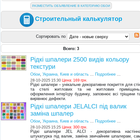
РАЗМЕСТИТЬ ОБЪЯВЛЕНИЕ В КАТЕГОРИЮ ОБОИ
Строительный калькулятор
Сортировать по
Всего: 3
Рідкі шпалери 2500 видів кольору
текстури
Обои
,
Украина, Киев и область
...
Подробнее
...
28-10-2025 15:30
Цена:
169 грн.
Рідкі шпалери – унікальне декоративне покриття для сті
та стелі житлових та не житлових приміщень
оформлення інтер'єру будинку, заповнює всі тріщини т
вирівнює дефекти.
Рідкі шпалери JELALCI під валик
заміна шпалер
Обои
,
Украина, Киев и область
...
Подробнее
...
28-10-2025 15:25
Цена:
300 грн.
Рідкі шпалери JEL ALCI - декоративна настінн
штукатурка під валик, заміна звичайним шпалерам, са