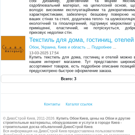
собі дизайнер, довговічний та міцний якісни
оздоблювальний матеріал, на целюлозній основі, щ
володіє високими експлуатаційними та декоративним
характеристиками, забезпечує безшовну поверхню н
ваших стінах та стелі, додаткова тепло- та шумоізоляція
екологічний та гіпоалергенний, підтримує мікроклімат 
приміщенні, еластичний, не потріскується, добр
приховує недоліки стін.
Текстиль для дома, гостиниц, отелей
Обои
,
Украина, Киев и область
...
Подробнее
...
13-03-2025 17:54
Купить текстиль для дома, гостиниц и отелей можно 
нашем интернет магазине. Тут представлен широки
ассортимент товаров, есть подробное описание позиций
предусмотрено быстрое оформление заказа.
Всего: 3
Контакты
Каталог ссылок
© ДивоСтрой Киев, 2011-2026.
Купить Обои Киев, цены на Обои и другие
строительные материалы, оборудование и услуги в городе Киев -
строительная доска объявлений ДивоСтрой Киев
.
Вся информация на ДивоСтрой Киев предоставлена пользователями