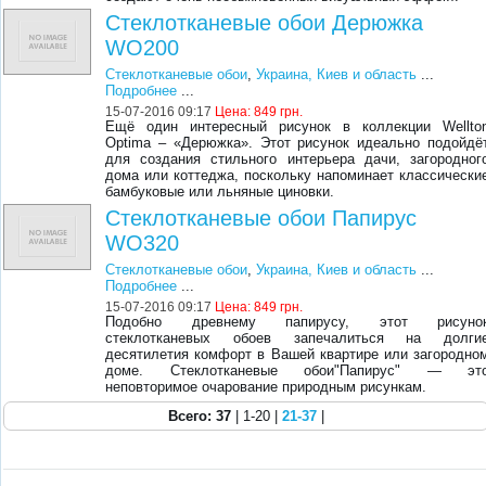
Стеклотканевые обои Дерюжка
WO200
Стеклотканевые обои
,
Украина, Киев и область
...
Подробнее
...
15-07-2016 09:17
Цена:
849 грн.
Ещё один интересный рисунок в коллекции Wellto
Optima – «Дерюжка». Этот рисунок идеально подойдё
для создания стильного интерьера дачи, загородног
дома или коттеджа, поскольку напоминает классически
бамбуковые или льняные циновки.
Стеклотканевые обои Папирус
WO320
Стеклотканевые обои
,
Украина, Киев и область
...
Подробнее
...
15-07-2016 09:17
Цена:
849 грн.
Подобно древнему папирусу, этот рисуно
стеклотканевых обоев запечалиться на долги
десятилетия комфорт в Вашей квартире или загородно
доме. Стеклотканевые обои"Папирус" ― эт
неповторимое очарование природным рисункам.
Всего: 37
| 1-20 |
21-37
|