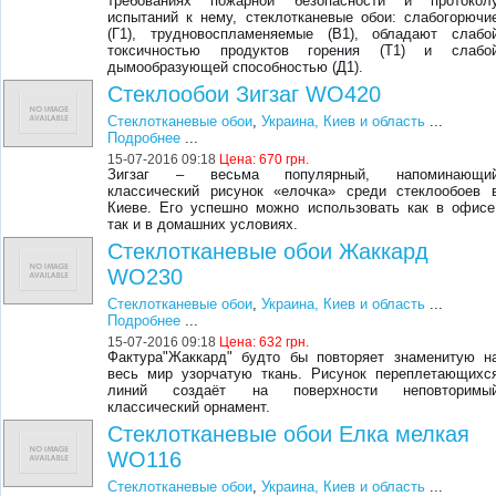
требованиях пожарной безопасности и протокол
испытаний к нему, стеклотканевые обои: слабогорючи
(Г1), трудновоспламеняемые (В1), обладают слабо
токсичностью продуктов горения (Т1) и слабо
дымообразующей способностью (Д1).
Стеклообои Зигзаг WO420
Стеклотканевые обои
,
Украина, Киев и область
...
Подробнее
...
15-07-2016 09:18
Цена:
670 грн.
Зигзаг – весьма популярный, напоминающи
классический рисунок «елочка» среди стеклообоев 
Киеве. Его успешно можно использовать как в офисе
так и в домашних условиях.
Стеклотканевые обои Жаккард
WO230
Стеклотканевые обои
,
Украина, Киев и область
...
Подробнее
...
15-07-2016 09:18
Цена:
632 грн.
Фактура"Жаккард" будто бы повторяет знаменитую н
весь мир узорчатую ткань. Рисунок переплетающихс
линий создаёт на поверхности неповторимы
классический орнамент.
Стеклотканевые обои Елка мелкая
WO116
Стеклотканевые обои
,
Украина, Киев и область
...