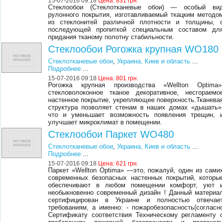
15-07-2016 09:18
Цена:
831 грн.
Стеклообои (Стеклотканевые обои) — особый ви
рулонного покрытия, изготавливаемый ткацким методо
из стеклонитей различной плотности и толщины, 
последующей пропиткой специальным составом дл
придания тканому полотну стабильности.
Стеклообои Рогожка крупная WO180
Стеклотканевые обои
,
Украина, Киев и область
...
Подробнее
...
15-07-2016 09:18
Цена:
801 грн.
Рогожка крупная производства «Wellton Optima»
стекловолоконное тканое декоративное, несгораемо
настенное покрытие, укрепляющее поверхность.Тканева
структура позволяет стенам в наших домах «дышать»
что и уменьшает возможность появления трещин, 
улучшает микроклимат в помещении.
Стеклообои Паркет WO480
Стеклотканевые обои
,
Украина, Киев и область
...
Подробнее
...
15-07-2016 09:18
Цена:
621 грн.
Паркет «Wellton Optima» —это, пожалуй, один из сами
современных безопасных настенных покрытий, которы
обеспечивают в любом помещении комфорт, уют 
необыкновенно современный дизайн ! Данный материа
сертифицирован в Украине и полностью отвечае
требованиям, а именно: - пожаробезопасность(согласн
Сертификату соответствия Техническому регламенту 