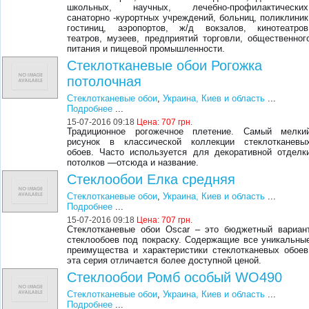
школьных, научных, лечебно-профилактических
санаторно -курортных учреждений, больниц, поликлиник
гостиниц, аэропортов, ж/д вокзалов, кинотеатров
театров, музеев, предприятий торговли, общественног
питания и пищевой промышленности.
Стеклотканевые обои Рогожка
потолочная
Стеклотканевые обои
,
Украина, Киев и область
...
Подробнее
...
15-07-2016 09:18
Цена:
707 грн.
Традиционное рогожечное плетение. Самый мелки
рисунок в классической коллекции стеклотканевы
обоев. Часто используется для декоративной отделк
потолков ―отсюда и название.
Стеклообои Елка средняя
Стеклотканевые обои
,
Украина, Киев и область
...
Подробнее
...
15-07-2016 09:18
Цена:
707 грн.
Стеклотканевые обои Oscar – это бюджетный вариан
стеклообоев под покраску. Содержащие все уникальны
преимущества и характеристики стеклотканевых обоев
эта серия отличается более доступной ценой.
Стеклообои Ромб особый WO490
Стеклотканевые обои
,
Украина, Киев и область
...
Подробнее
...