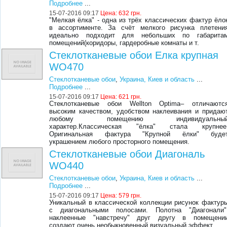
Подробнее
...
15-07-2016 09:17
Цена:
632 грн.
"Мелкая ёлка" - одна из трёх классических фактур ёло
в ассортименте. За счёт мелкого рисунка плетени
идеально подходит для небольших по габарита
помещений(коридоры, гардеробные комнаты и т.
Стеклотканевые обои Елка крупная
WO470
Стеклотканевые обои
,
Украина, Киев и область
...
Подробнее
...
15-07-2016 09:17
Цена:
621 грн.
Стеклотканевые обои Wellton Optima– отличаютс
высоким качеством, удобством наклеивания и придаю
любому помещению индивидуальны
характер.Классическая "ёлка" стала крупнее
Оригинальная фактура "Крупной ёлки" буде
украшением любого просторного помещения.
Стеклотканевые обои Диагональ
WO440
Стеклотканевые обои
,
Украина, Киев и область
...
Подробнее
...
15-07-2016 09:17
Цена:
579 грн.
Уникальный в классической коллекции рисунок фактур
с диагональными полосами. Полотна "Диагонали"
наклеенные "навстречу" друг другу в помещени
создают очень необыкновенный визуальный эффект.