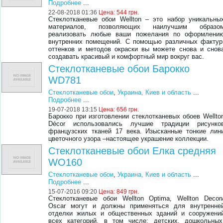
Подробнее
...
22-08-2018 01:36
Цена:
544 грн.
Стеклотканевые обои Wellton – это набор уникальны
материалов, позволяющих наилучшим образо
реализовать любые ваши пожелания по оформлени
внутренних помещений. С помощью различных фактур
оттенков и методов окраски вы можете снова и снов
создавать красивый и комфортный мир вокруг вас.
Стеклотканевые обои Барокко
WD781
Стеклотканевые обои
,
Украина, Киев и область
...
Подробнее
...
19-07-2018 13:15
Цена:
656 грн.
Барокко при изготовлении стеклотканевых обоев Wellto
Décor использовались лучшие традиции рисунко
французских тканей 17 века. Изысканные тонкие лин
цветочного узора –настоящее украшение коллекции.
Стеклотканевые обои Елка средняя
WO160
Стеклотканевые обои
,
Украина, Киев и область
...
Подробнее
...
15-07-2016 09:20
Цена:
849 грн.
Стеклотканевые обои Wellton Optima, Wellton Decor
Oscar могут и должны применяться для внутренне
отделки жилых и общественных зданий и сооружени
всех категорий, в том числе: детских, дошкольных