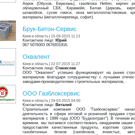
Аерок (Обухов, Березань), газоблока Hetten, кирпич 
облицовочный СБК, Керамейя, Белая Церковь, кир
шлакоблок, сухие смеси, окна металлопластиковые, кр
материалы (металлочерепица, софит).
Брук-Бетон-Сервис
Киев и область
| 15-09-2015 11:13
Контактное лицо:
Юрий
067 5076003 0676931916.
Оквалент
Киев и область
| 22-07-2015 11:27
Контактное лицо:
Станислав
ООО "Оквалент" успешно функционирует на рынке стро
материалов благодаря сотрудничеству с лучшими отече
заводами-производителями строительных материалов, .
ООО Газблоксервис
Киев и область
| 29-03-2015 04:00
Контактное лицо:
Виталий
Строительная компания ООО “Газблоксервис” нач
деятельность в сфере оптовой и розничной продаже стр
материалов с 1999 года (ООО “Будконтракт”). В течении вс
времени, мы пытаемся соответствовать ожиданиям наших 
предоставляя качественные продукты, короткие сроки 
газобетонных блоков (газоблоков, ячеистых, авто