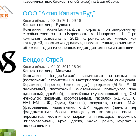
газосиликатных блоков, пеноблоков) на Ваш объект.
ООО "Актив КапиталБуд"
Киев и область
| 23-05-2015 09:10
Контактное лицо:
Руслан
Компания АктивКапиталБуд окрыла оптово-рознич
стройматериалов в г.Борисполь ул.Январская, 1 Стро
компания основана в 2011г Строительство жилых ком
коттеджей, квартир «под ключ», промышленных, офисных и
объектов - один из основных видов деятельности компании.
Вендор-Строй
Киев и область
| 04-01-2015 18:04
Контактное лицо:
Максим
Компания "Вендор-Строй" занимается оптовыми п
(поставками) строительных материалов:-кирпич облицовоч
Керамейя, Евротон, Литос и др.); -рядовой (М-75, М-10
полнотелый, пустотелый, облегчённый, полусухого пре
одинарный, двойной); -керамблоки (Кузьменецкий з-д, СБ
-пеноблок (резаный, формованный), газоблок (AEROC, С
HETTEN, UDK, Сумы, Купянск); -ракушняк; -цемент М-4
(фасованный, навальный); -ЖБИ изделия (панели пер
фундаментные блоки, кольца для колодцев, сваи з
перемычки, лестничные марши и площадки, дорожные
-пиломатериалы, брус, доска, балка, рейка, мурлат, 
пиловочник и т.