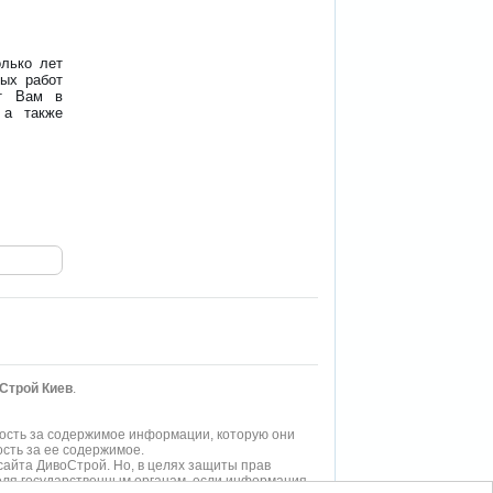
олько лет
ных работ
ут Вам в
 а также
оСтрой Киев
.
ость за содержимое информации, которую они
сть за ее содержимое.
айта ДивоСтрой. Но, в целях защиты прав
еля государственным органам, если информация,