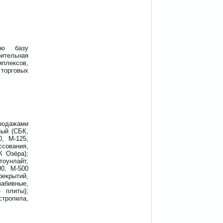
ную базу
ительная
плексов,
 торговых
родажами
ный (СБК,
0, М-125,
ссования,
К Озёра);
тоунлайт,
00, М-500
екрытий,
абивные,
 плиты);
стропила,