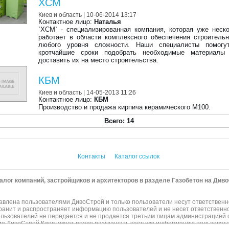
XCM
Киев и область
| 10-06-2014 13:17
Контактное лицо:
Наталья
`ХСМ` - специализированная компания, которая уже неск
работает в области комплексного обеспечения строитель
любого уровня сложности. Наши специалисты помог
кротчайшие сроки подобрать необходимые материалы
доставить их на место строительства.
КБМ
Киев и область
| 14-05-2013 11:26
Контактное лицо:
КБМ
Производство и продажа кирпича керамического М100.
Всего: 14
Контакты
Каталог ссылок
талог компаний, застройщиков и архитекторов в разделе Газобетон на Див
влена пользователями ДивоСтрой и только пользователи несут ответственн
хранит и распространяет информацию пользователей и не несет ответственно
ьзователей не передается и не продается третьим лицам администрацией с
ия ДивоСтрой Киев имеет право разглашать частную информацию пользоват