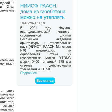
рядовой и
НИИСФ РААСН:
пич 2нф,
овельные
дома из газобетона
можно не утеплять
19-10-2021 14:10
В 2021 году Научно-
исследовательский институт
строительной физики
Российской академии
архитектуры и строительных
наук (НИИСФ РААСН Минстроя
РФ) подтвердил, что
однослойная стена из
газобетонных блоков YTONG
ительных
марки D400 толщиной 375 мм
ственными
отвечает действующим
требованиям СП 50.
Подробнее
Все статьи
ала свою
оительных
его этого
клиентов,
поставки
клавных,